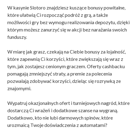
W kasynie Slotoro znajdziesz kuszące bonusy powitalne,
które ułatwią Ci rozpocząć podróż z grą, a także
możliwości gry bez wymogu realizowania depozytu, dzięki
którym możesz zanurzyć się w akcji bez narażania swoich
funduszy.
W miarę jak grasz, czekają na Ciebie bonusy za lojalność,
które zapewnią Ci korzyści, które zwiększają się wraz z
tym, jak zostajesz cenionym graczem. Oferty cashbacku
pomagają zmniejszyć straty, a premie za polecenia
pozwalają zdobywać korzyści, dzieląc się rozrywką ze
znajomymi.
Wypatruj okazjonalnych ofert i turniejowych nagród, które
dostarczą Ci wrażeń i dodatkowe szanse na wygraną.
Dodatkowo, kto nie lubi darmowych spinów, które
urozmaicą Twoje doświadczenia z automatami?