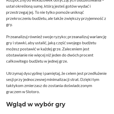
ustal określoną sumę, którą jesteś gotów wydać i
przestrzegaj jej. To nie tylko pomoże uniknąć
przekroczeniu budżetu, ale także zwiększy przyjemność z
gry.
Przeanalizuj również swoje ryzyko; przeanalizuj wariancję
gry i stawki, aby ustalić, jaką część swojego budżetu
możesz postawić w każdej grze. Zaleceniem jest
obstawianie nie więcej niż jeden do dwóch procent
całkowitego budżetu w jednej grze.
Utrzymaj dyscyplinę i pamiętaj, że celem jest przedłużenie
sesji przy jednoczesnej minimalizacji strat. Dzięki tym
taktykom zmierzasz do zostania doświadczonym
graczem w Slotoro.
Wgląd w wybór gry