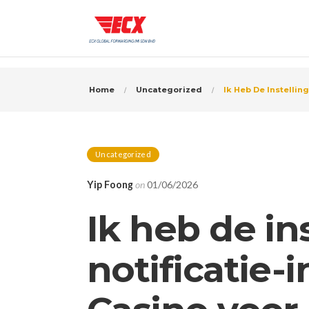
Home
Uncategorized
Ik Heb De Instellin
Uncategorized
Yip Foong
on
01/06/2026
Ik heb de in
notificatie-