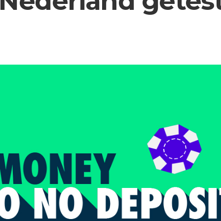
 Nederland getest