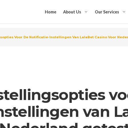
Home
About Us
Our Services
gsopties Voor De Notificatie-Instellingen Van LalaBet Casino Voor Nede
stellingsopties v
instellingen van L