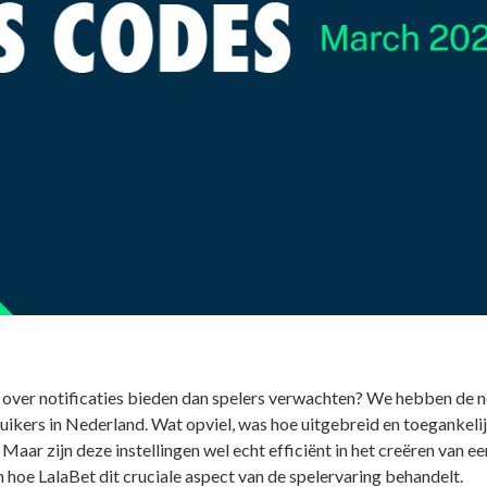
le over notificaties bieden dan spelers verwachten? We hebben de n
ikers in Nederland. Wat opviel, was hoe uitgebreid en toegankelij
aar zijn deze instellingen wel echt efficiënt in het creëren van 
 hoe LalaBet dit cruciale aspect van de spelervaring behandelt.