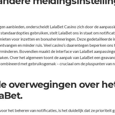
andere meldingsinstelli
lingen aanbieden, onderscheidt LalaBet Casino zich door de aanpas
e standaardopties gebruiken, stelt LalaBet ons in staat om notifica
mieten voor inzetten en bonusherinneringen. Deze gedetailleerde in
ntvangen en minder ruis. Veel casino’s daarentegen beperken ons 
erminderen. Bovendien maakt de interface van LalaBet aanpassinge
maken. Over het algemeen toont de aanpak van LalaBet een geavan
combineerd met gebruiksgemak – cruciaal om de pluspunten van not
ele overwegingen over he
laBet.
voor het beheren van notificaties, is het duidelijk dat ze prioritei