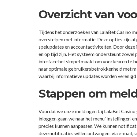
Overzicht van vo
Tijdens het onderzoeken van LalaBet Casino mer
overstelpen met informatie. Deze opties zijn 
spelupdates en accountactiviteiten. Door deze 
en op tijd zijn. Het systeem ondersteunt zowel 
interface het simpel maakt om voorkeuren te be
naar optimale gebruikersbetrokkenheid met min
waarbij informatieve updates worden verenigd 
Stappen om meldi
Voordat we onze meldingen bij LalaBet Casino g
inloggen gaan we naar het menu ‘Instellingen’ 
precies kunnen aanpassen. We kunnen notificat
deze notificaties willen ontvangen: via e-mail