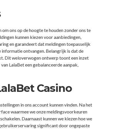
s
en om ons op de hoogte te houden zonder ons te
ldingen kunnen kiezen voor aanbiedingen,
aring en garandeert dat meldingen toepasselijk
 informatie ontvangen. Belangrijk is dat de
rkt. Dit weloverwogen ontwerp toont een inzet
s van LalaBet een gebalanceerde aanpak,
alaBet Casino
stellingen in ons account kunnen vinden. Na het
interface waarmee we onze meldingsvoorkeuren
itschakelen. Daarnaast kunnen we kiezen hoe we
 gebruikerservaring significant door ongepaste