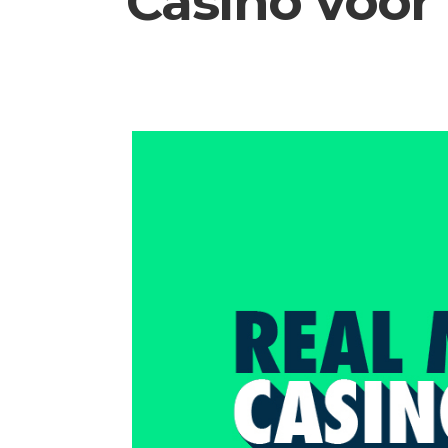
Casino voor