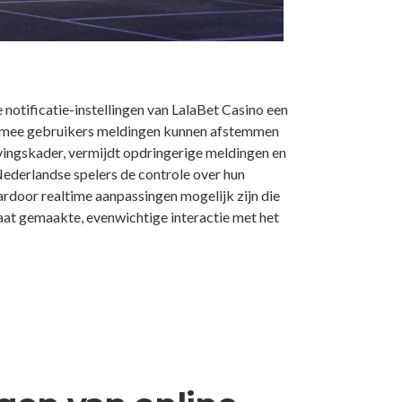
notificatie-instellingen van LalaBet Casino een
waarmee gebruikers meldingen kunnen afstemmen
vingskader, vermijdt opdringerige meldingen en
ederlandse spelers de controle over hun
ardoor realtime aanpassingen mogelijk zijn die
aat gemaakte, evenwichtige interactie met het