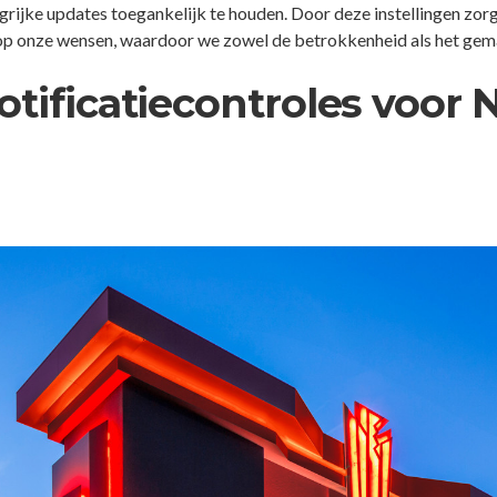
angrijke updates toegankelijk te houden. Door deze instellingen zo
 op onze wensen, waardoor we zowel de betrokkenheid als het gem
notificatiecontroles voor