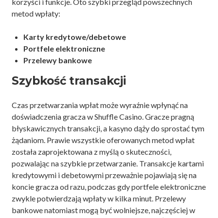
korzyści i funkcje. Oto szybki przegląd powszechnych
metod wpłaty:
Karty kredytowe/debetowe
Portfele elektroniczne
Przelewy bankowe
Szybkość transakcji
Czas przetwarzania wpłat może wyraźnie wpłynąć na
doświadczenia gracza w Shuffle Casino. Gracze pragną
błyskawicznych transakcji, a kasyno dąży do sprostać tym
żądaniom. Prawie wszystkie oferowanych metod wpłat
została zaprojektowana z myślą o skuteczności,
pozwalając na szybkie przetwarzanie. Transakcje kartami
kredytowymi i debetowymi przeważnie pojawiają się na
koncie gracza od razu, podczas gdy portfele elektroniczne
zwykle potwierdzają wpłaty w kilka minut. Przelewy
bankowe natomiast mogą być wolniejsze, najczęściej w