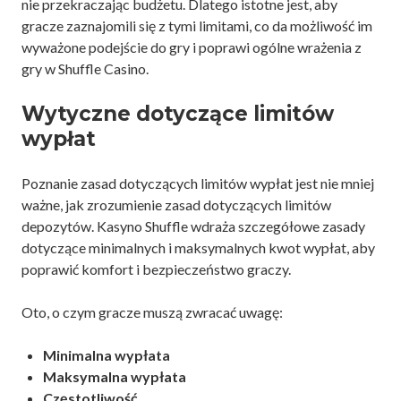
nie przekraczając budżetu. Dlatego istotne jest, aby
gracze zaznajomili się z tymi limitami, co da możliwość im
wyważone podejście do gry i poprawi ogólne wrażenia z
gry w Shuffle Casino.
Wytyczne dotyczące limitów
wypłat
Poznanie zasad dotyczących limitów wypłat jest nie mniej
ważne, jak zrozumienie zasad dotyczących limitów
depozytów. Kasyno Shuffle wdraża szczegółowe zasady
dotyczące minimalnych i maksymalnych kwot wypłat, aby
poprawić komfort i bezpieczeństwo graczy.
Oto, o czym gracze muszą zwracać uwagę:
Minimalna wypłata
Maksymalna wypłata
Częstotliwość