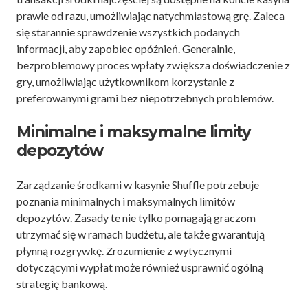
prawie od razu, umożliwiając natychmiastową grę. Zaleca
się starannie sprawdzenie wszystkich podanych
informacji, aby zapobiec opóźnień. Generalnie,
bezproblemowy proces wpłaty zwiększa doświadczenie z
gry, umożliwiając użytkownikom korzystanie z
preferowanymi grami bez niepotrzebnych problemów.
Minimalne i maksymalne limity
depozytów
Zarządzanie środkami w kasynie Shuffle potrzebuje
poznania minimalnych i maksymalnych limitów
depozytów. Zasady te nie tylko pomagają graczom
utrzymać się w ramach budżetu, ale także gwarantują
płynną rozgrywkę. Zrozumienie z wytycznymi
dotyczącymi wypłat może również usprawnić ogólną
strategię bankową.