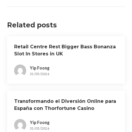
g
a
t
Related posts
i
o
n
Retail Centre Rest Bigger Bass Bonanza
Slot In Stores in UK
Yip Foong
31/05/2026
Transformando el Diversión Online para
España con Thorfortune Casino
Yip Foong
31/05/2026