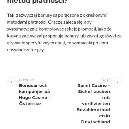
metod płatności?
Tak, zazwyczaj bonusy są połączone z określonymi
metodami płatności. Gracze zaleca się, aby
systematycznie kontrolować sekcję promocji, jako że
kasyna zazwyczaj proponują bonusy lub zwrot gotówki za
używanie specyficznych opcji, co wzmacnia poziom
doświadczeń z gry.
P
o
Previous
Next
s
Bonusar och
Spinit Casino –
kampanjer på
Sicher zocken
t
Hugo Casino i
mit
n
Österrike
verifizierten
a
Bezahlmethod
v
en in
Deutschland
i