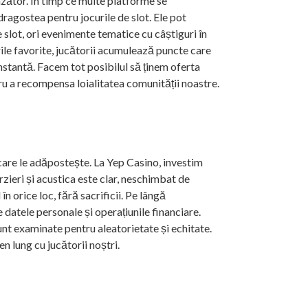
nzător. În timp ce multe platforme se
agostea pentru jocurile de slot. Ele pot
e slot, ori evenimente tematice cu câștiguri în
urile favorite, jucătorii acumulează puncte care
stantă. Facem tot posibilul să ținem oferta
tru a recompensa loialitatea comunității noastre.
i care le adăpostește. La Yep Casino, investim
rzieri și acustica este clar, neschimbat de
n orice loc, fără sacrificii. Pe lângă
datele personale și operațiunile financiare.
unt examinate pentru aleatorietate și echitate.
 lung cu jucătorii noștri.