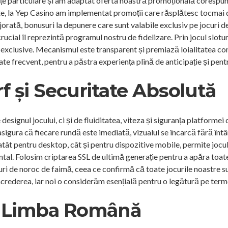
rințe particulare și am adaptat oferta noastră promoțională corespu
, la Yep Casino am implementat promoții care răsplătesc tocmai dr
ajorată, bonusuri la depunere care sunt valabile exclusiv pe jocuri d
rucial îl reprezintă programul nostru de fidelizare. Prin jocul slot
exclusive. Mecanismul este transparent și premiază loialitatea con
ate frecvent, pentru a păstra experiența plină de anticipație și pen
f și Securitate Absolută
 designul jocului, ci și de fluiditatea, viteza și siguranța platforme
sigura că fiecare rundă este imediată, vizualul se încarcă fără întâ
tât pentru desktop, cât și pentru dispozitive mobile, permite jocul î
al. Folosim criptarea SSL de ultimă generație pentru a apăra toate 
ocuri de noroc de faimă, ceea ce confirmă că toate jocurile noastre s
rederea, iar noi o considerăm esențială pentru o legătură pe termen
în Limba Română