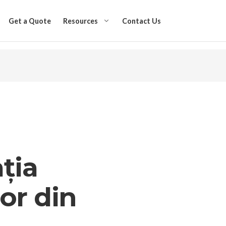
Get a Quote
Resources
Contact Us
ția
or din