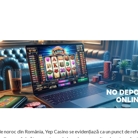
 de noroc din România, Yep Casino se evidențiază ca un punct de refer