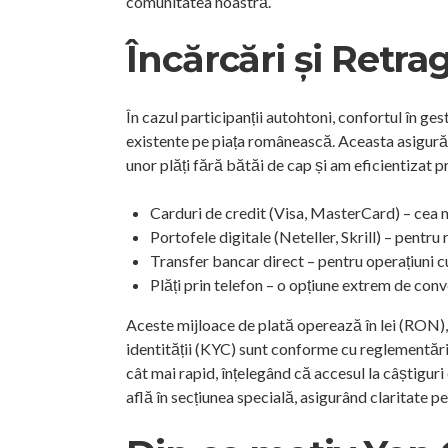
comunitatea noastră.
Încărcări și Retra
În cazul participanții autohtoni, confortul în g
existente pe piața românească. Aceasta asigură 
unor plăți fără bătăi de cap și am eficientizat 
Carduri de credit (Visa, MasterCard) – cea 
Portofele digitale (Neteller, Skrill) – pentru
Transfer bancar direct – pentru operațiuni cu
Plăți prin telefon – o opțiune extrem de con
Aceste mijloace de plată operează în lei (RON), 
identității (KYC) sunt conforme cu reglementări
cât mai rapid, înțelegând că accesul la câștiguri
află în secțiunea specială, asigurând claritate pen