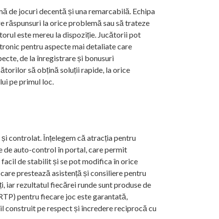
ormă de jocuri decentă și una remarcabilă. Echipa
re răspunsuri la orice problemă sau să trateze
orul este mereu la dispoziție. Jucătorii pot
ectronic pentru aspecte mai detaliate care
ecte, de la înregistrare și bonusuri
orilor să obțină soluții rapide, la orice
ui pe primul loc.
și controlat. Înțelegem că atracția pentru
 de auto-control în portal, care permit
acil de stabilit și se pot modifica în orice
care prestează asistență și consiliere pentru
, iar rezultatul fiecărei runde sunt produse de
RTP) pentru fiecare joc este garantată,
il construit pe respect și încredere reciprocă cu