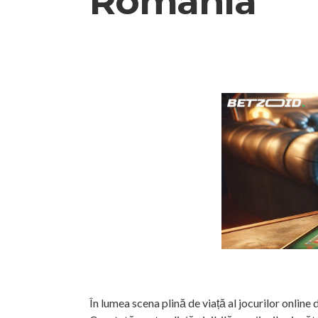
România
În lumea scena plină de viață al jocurilor online