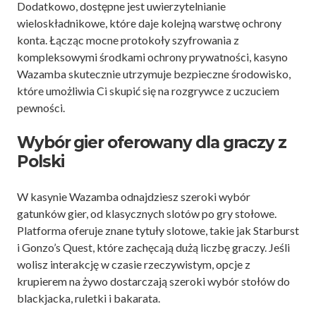
Dodatkowo, dostępne jest uwierzytelnianie
wieloskładnikowe, które daje kolejną warstwę ochrony
konta. Łącząc mocne protokoły szyfrowania z
kompleksowymi środkami ochrony prywatności, kasyno
Wazamba skutecznie utrzymuje bezpieczne środowisko,
które umożliwia Ci skupić się na rozgrywce z uczuciem
pewności.
Wybór gier oferowany dla graczy z
Polski
W kasynie Wazamba odnajdziesz szeroki wybór
gatunków gier, od klasycznych slotów po gry stołowe.
Platforma oferuje znane tytuły slotowe, takie jak Starburst
i Gonzo’s Quest, które zachęcają dużą liczbę graczy. Jeśli
wolisz interakcję w czasie rzeczywistym, opcje z
krupierem na żywo dostarczają szeroki wybór stołów do
blackjacka, ruletki i bakarata.