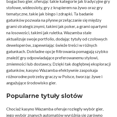
bogactwo gier, oferując takie kategorie jak tradycyjne gry
stołowe, wideosloty, gry z krupierem na żywo oraz gry
tematyczne, takie jak bingo i zdrapki. Ta badanie
gatunków pozwala na płynne przełączanie się między
grami strategicznymi, takimi jak poker, a grami opartymi
na losowości, takimi jak ruletka. Wazamba stale
aktualizuje swoje portfolio, dodając tytuły od czołowych
deweloperów, zapewniając świeże treści w różnych
gatunkach. Dokładne opcje filtrowania pomagają szybko
znaleźć gry odpowiadające preferowanemu stylowi,
zmienności lub dostawcy. Dzięki tak dogłębnej eksploracji
gatunków, kasyno Wazamba efektywnie zaspokaja
różnorodne potrzeby graczy w Polsce, tworząc żywe i
angażujące środowisko gier.
Popularne tytuły slotów
Chociaż kasyno Wazamba oferuje rozległy wybór gier,
jego wybór znanych automatów wyróżnia się zarówno