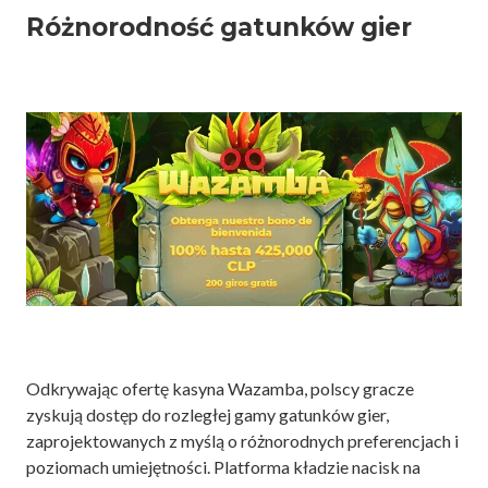
Różnorodność gatunków gier
Odkrywając ofertę kasyna Wazamba, polscy gracze
zyskują dostęp do rozległej gamy gatunków gier,
zaprojektowanych z myślą o różnorodnych preferencjach i
poziomach umiejętności. Platforma kładzie nacisk na