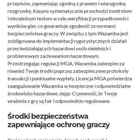
przepisów, zapewniając zgodną z prawem i wiarygodną
rozgrywkę. Kasyno systematycznie przechodzi kontrolom
i niezależnym testom w celu weryfikacji przypadkowości
wyników gier, co gwarantuje zgodność ze normami
bezpieczeństwa graczy. W związku z tym Wazamba jest
zobligowana do implementacji rygorystycznych działań
przeciwdziałających hazardowi osób nieletnich i
problemowym zachowaniom hazardowym.
Przestrzegając regulacji MGA, Wazamba zabezpiecza
również Twoje środki poprzez zabezpieczone protokoły
transakcji i punktualne wypłaty. Licencja MGA potwierdza
zaangażowanie Wazamba w bezpieczne i odpowiedzialne
środowisko hazardowe, dając Ci pewność, że Twoje
wrażenia z gry są fair i odpowiednio regulowane.
Środki bezpieczeństwa
zapewniające ochronę graczy