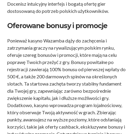
Docenisz intuicyjny interfejs i bogatą ofertę gier
dostosowaną do potrzeb polskich użytkowników.
Oferowane bonusy i promocje
Ponieważ kasyno Wazamba dąży do zachęcenia i
zatrzymania graczy na rywalizującym polskim rynku,
oferuje szereg bonusów i promocji, które mają na celu
poprawę Twoich przeżyć z gry. Bonusy powitalne po
rejestracji zawierają 100% bonusu od pierwszej wpłaty do
500 €, a także 200 darmowych spinów na określonych
slotach. Ta startowa zachęta tworzy stabilny fundament
dla Twojej gry, zapewniając zarówno bezpośrednie
zwiększenie kapitału, jak i dłuższe możliwości gry.
Dodatkowo, kasyno wprowadza program lojalnościowy,
który obserwuje Twoją aktywność w grach. Zbierając
punkty, awansujesz na wyższe poziomy, które odsłaniają
korzyści, takie jak oferty cashback, ekskluzywne bonusy i
indywidualne promocje. Cotygodniowe turnieje i bonusy