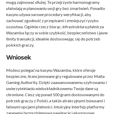
mogą zajmować dłużej. Te przejrzyste harmonogramy
ułatwiają w planowaniu sesji gry bez zmartwień. Ponadto
kasyno używa surowe procedury weryfikacji, aby
zachować zgodność z przepisami i zmniejszyć ryzyko
oszustwa. Ogólnie rzecz biorąc, infrastruktura płatnicza
Wazamba łączy w sobie szybkość, bezpieczeństwo i jasne
limity transakcji, idealnie dostosowując się do potrzeb
polskich graczy.
Wniosek
Możesz polegać na kasynu Wazamba, które oferuje
bezpieczne, licencjonowane gry regulowane przez Malta
Gaming Authority. Dzięki zaawansowanemu szyfrowaniu i
uwierzytelnianiu wieloskładnikowemu Twoje dane są
chronione. Ciesz się ponad 500 grami dostosowanymi do
potrzeb graczy z Polski, a także atrakcyjnymi bonusami i
łatwymi opcjami płatności. Intuicyjny interfejs platformy
zapewnia bezproblemową nawigację i ekspresowe