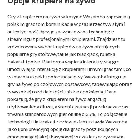
Opcje krupiera na żywo
Gry z krupierem na żywo w kasynie Wazamba zapewniają
polskim graczom komunikację w czasie rzeczywistym i
autentyczność, łącząc zaawansowaną technologię
streamingu z profesjonalnymi krupierami. Znajdziesz tu
zróżnicowany wybór krupierów na żywo oferujących
popularne gry stołowe, takie jak blackjack, ruletka,
bakarat i poker. Platforma wspiera interaktywną grę,
umożliwiając interakcję z krupierami i innymi graczami, co
wzmacnia aspekt społecznościowy. Wazamba integruje
gry na żywo od czołowych dostawców, zapewniając obraz
w wysokiej rozdzielczości i niskie opóźnienia. Dane
pokazują, że gry z krupierem na żywo angażują
użytkowników dłużej, a średni czas sesji przekracza czas
trwania standardowych gier online o 35%. To połączenie
technologii i interakcji z człowiekiem ustawia Wazamba
jako konkurencyjną opcję dla graczy poszukujących
emocjonującej akcji kasynowej w czasie rzeczywistym.