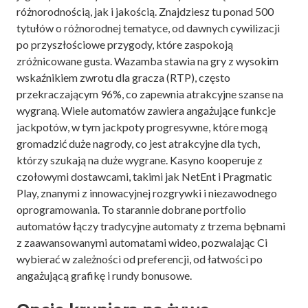
różnorodnością, jak i jakością. Znajdziesz tu ponad 500
tytułów o różnorodnej tematyce, od dawnych cywilizacji
po przyszłościowe przygody, które zaspokoją
zróżnicowane gusta. Wazamba stawia na gry z wysokim
wskaźnikiem zwrotu dla gracza (RTP), często
przekraczającym 96%, co zapewnia atrakcyjne szanse na
wygraną. Wiele automatów zawiera angażujące funkcje
jackpotów, w tym jackpoty progresywne, które mogą
gromadzić duże nagrody, co jest atrakcyjne dla tych,
którzy szukają na duże wygrane. Kasyno kooperuje z
czołowymi dostawcami, takimi jak NetEnt i Pragmatic
Play, znanymi z innowacyjnej rozgrywki i niezawodnego
oprogramowania. To starannie dobrane portfolio
automatów łączy tradycyjne automaty z trzema bębnami
z zaawansowanymi automatami wideo, pozwalając Ci
wybierać w zależności od preferencji, od łatwości po
angażującą grafikę i rundy bonusowe.