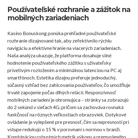
Používateľské rozhranie a zážitok na
mobilných zariadeniach
Kasíno Bonuskong ponúka prehľadné používateľské
rozhranie dizajnované tak, aby zefektívnilo rýchlu
navigáciu a efektívne hranie na viacerých zariadeniach.
Naša analýza ukazuje, že platforma dosahuje silné
hodnotenie používateľského zážitku s užívateľsky
prívetivým rozložením a minimálnou latenciou na PC aj
smartfónoch. Estetika dizajnu preferuje jednoduchý,
súčasný vzhľad bez zahlcovania používateľov, čo umožňuje
trvalé zapojenie počas dlhých relácií. Responzívnosť
mobilných zariadení je ohromujúca – stránky sa zobrazujú
do 2 sekúnd v sieťach 4G, pričom sa zachováva rovnaká
funkčnosť na rôznych veľkostiach obrazoviek. Dotykové
ovládanie je vylepšené pre presnosť, čím sa nepresností pri
vstupe redukujú o 15 % v porovnaní s normou v branži.
Kombináciou robustných metrík výkonu a premysleného