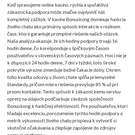
Keď spravujeme online kasíno, rýchla a spoľahlivá
zákaznícka podpora môže značne ovplyvniť náš
kompletný zážitok. V kasíne Bonuskong dominuje funkcia
živého chatu ako primárny spôsob interakcie v reálnom
čase, ktorá garantuje promptné riešenie našich otázok.
Naša analýza ukazuje, že ich hodiny podpory trvajú 16
hodín denne, čo korešponduje s špičkovým časom
používateľov v slovenských časových pásmach. Hoci nie je
k dispozícii 24 hodín denne, 7 dní v týždni, toto široké
pokrytie výrazne zmenšuje bežné čakacie doby. Okrem
toho kvalita odozvy v živom chate spĺňa priemyselné
štandardy, pričom miera riešenia prevyšuje 85 % už pri
prvom kontakte. Tento spôsob k zákazníckemu servisu
opretý na údajoch podčiarkuje záväzok spoločnosti
Bonuskong k funkčnej efektívnosti. Pre používateľov, ktorí
hľadajú excelenciu, porozumenie týchto hodín podpory a
metrík výkonnosti živého chatu prispieva k vytvoriť si
skutočné očakávania a zlepšuje zapojenie do zdrojov
pomoci platformy.