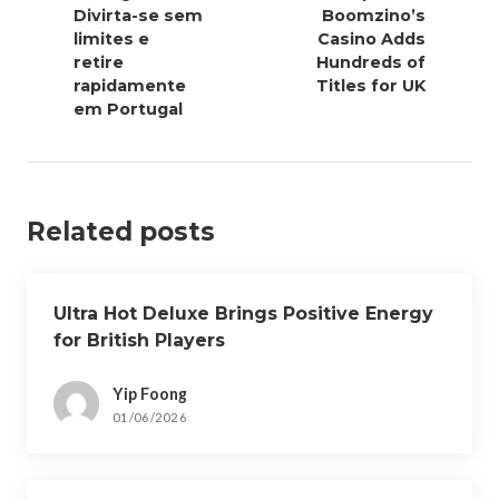
t
Divirta-se sem
Boomzino’s
n
limites e
Casino Adds
a
retire
Hundreds of
v
rapidamente
Titles for UK
em Portugal
i
g
a
t
Related posts
i
o
n
Ultra Hot Deluxe Brings Positive Energy
for British Players
Yip Foong
01/06/2026