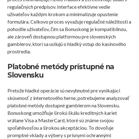
regulačných predpisov. Interface efektívne vedie
užívateľov každým krokom a minimalizuje opustenie
formulára. Celkovo proces vyvažuje regulačné náležitosti a
pohodlie užívateľov, čím sa Bonuskong je kompatibilnou,
ale zároveň dostupnou platformou pre slovenských
gamblerov, ktorí sa usilujú o hladký vstup do kasínového
prostredia.
Platobné metódy prístupné na
Slovensku
Pretože hladké operácie sú nevyhnutné pre vynikajúci
skúsenosť z internetového herne, potrebujeme analyzovať
platobné metódy dostupné gamblerom na Slovensku.
Bonuskong umožňuje širokú škálu kreditných kariet
vrátane Visa a MasterCard, ktoré sú známe svojou
spoľahlivosťou a širokou akceptáciou. To dovoľuje
promptné vklady a výbery s prísnymi ochrannými