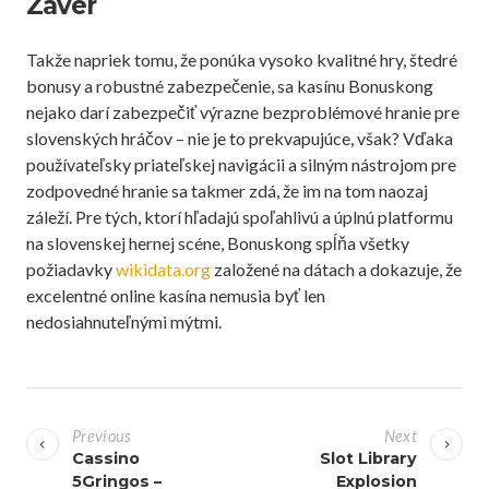
Záver
Takže napriek tomu, že ponúka vysoko kvalitné hry, štedré
bonusy a robustné zabezpečenie, sa kasínu Bonuskong
nejako darí zabezpečiť výrazne bezproblémové hranie pre
slovenských hráčov – nie je to prekvapujúce, však? Vďaka
používateľsky priateľskej navigácii a silným nástrojom pre
zodpovedné hranie sa takmer zdá, že im na tom naozaj
záleží. Pre tých, ktorí hľadajú spoľahlivú a úplnú platformu
na slovenskej hernej scéne, Bonuskong spĺňa všetky
požiadavky
wikidata.org
založené na dátach a dokazuje, že
excelentné online kasína nemusia byť len
nedosiahnuteľnými mýtmi.
P
o
Previous
Next
s
Cassino
Slot Library
5Gringos –
Explosion