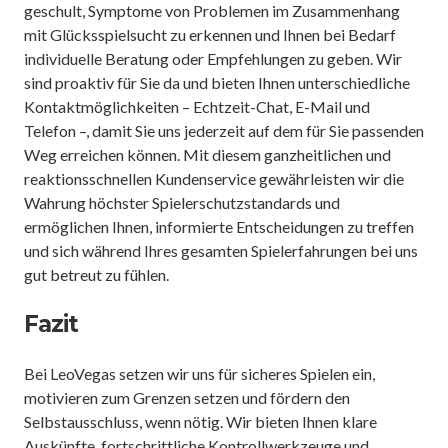
geschult, Symptome von Problemen im Zusammenhang
mit Glücksspielsucht zu erkennen und Ihnen bei Bedarf
individuelle Beratung oder Empfehlungen zu geben. Wir
sind proaktiv für Sie da und bieten Ihnen unterschiedliche
Kontaktmöglichkeiten – Echtzeit-Chat, E-Mail und
Telefon –, damit Sie uns jederzeit auf dem für Sie passenden
Weg erreichen können. Mit diesem ganzheitlichen und
reaktionsschnellen Kundenservice gewährleisten wir die
Wahrung höchster Spielerschutzstandards und
ermöglichen Ihnen, informierte Entscheidungen zu treffen
und sich während Ihres gesamten Spielerfahrungen bei uns
gut betreut zu fühlen.
Fazit
Bei LeoVegas setzen wir uns für sicheres Spielen ein,
motivieren zum Grenzen setzen und fördern den
Selbstausschluss, wenn nötig. Wir bieten Ihnen klare
Auskünfte, fortschrittliche Kontrollwerkzeuge und