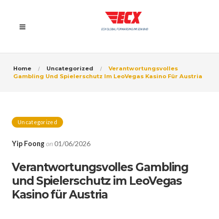
Home
Uncategorized
Verantwortungsvolles
Gambling Und Spielerschutz Im LeoVegas Kasino Für Austria
Uncategorized
Yip Foong
on
01/06/2026
Verantwortungsvolles Gambling
und Spielerschutz im LeoVegas
Kasino für Austria