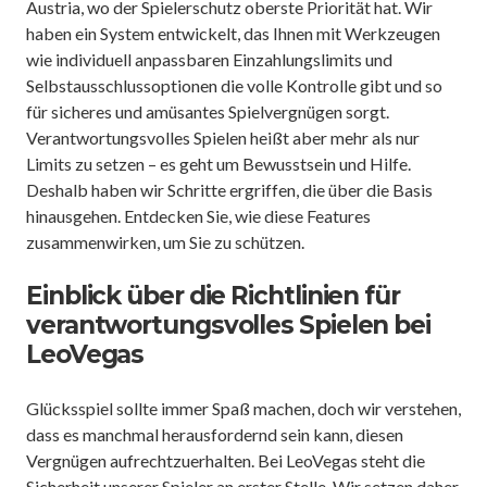
Austria, wo der Spielerschutz oberste Priorität hat. Wir
haben ein System entwickelt, das Ihnen mit Werkzeugen
wie individuell anpassbaren Einzahlungslimits und
Selbstausschlussoptionen die volle Kontrolle gibt und so
für sicheres und amüsantes Spielvergnügen sorgt.
Verantwortungsvolles Spielen heißt aber mehr als nur
Limits zu setzen – es geht um Bewusstsein und Hilfe.
Deshalb haben wir Schritte ergriffen, die über die Basis
hinausgehen. Entdecken Sie, wie diese Features
zusammenwirken, um Sie zu schützen.
Einblick über die Richtlinien für
verantwortungsvolles Spielen bei
LeoVegas
Glücksspiel sollte immer Spaß machen, doch wir verstehen,
dass es manchmal herausfordernd sein kann, diesen
Vergnügen aufrechtzuerhalten. Bei LeoVegas steht die
Sicherheit unserer Spieler an erster Stelle. Wir setzen daher