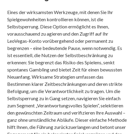
Eines der wirksamsten Werkzeuge, mit denen Sie Ihr
Spielgewohnheiten kontrollieren können, ist die
Selbstsperrung. Diese Option ermöglicht es Ihnen,
vorausschauend zu agieren und den Zugriff auf Ihr
LeoVegas-Konto vorübergehend oder permanent zu
begrenzen – eine bedeutende Pause, wenn notwendig. Es
ist essentiell, die Nutzen der Selbstbeschränkung zu
erkennen: Sie begrenzt das Risiko des Spielens, senkt
spontanes Gambling und bietet Zeit für einen bewussten
Neuanfang. Wirksame Strategien umfassen das
Bestimmen klarer Zeitbeschränkungen und deren strikte
Befolgung, um die Verantwortlichkeit zu tragen. Um die
Selbstsperrung zu in Gang setzen, navigieren Sie einfach
zum Segment „Verantwortungsvolles Spielen“, selektieren
den gewünschten Zeitraum und verifizieren Ihre Auswahl –
ganz ohne umständliche Abläufe. Dieser einfache Methode
hilft Ihnen, die Führung zurückzuerlangen und betont unser