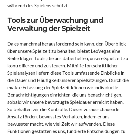
während des Spielens schützt.
Tools zur Überwachung und
Verwaltung der Spielzeit
Da es manchmal herausfordernd sein kann, den Überblick
über unsere Spielzeit zu behalten, bietet LeoVegas eine
Reihe kluger Tools, die uns dabei helfen, unsere Spielzeit zu
kontrollieren und zu steuern. Mithilfe fortschrittlicher
Spielanalysen liefern diese Tools umfassende Einblicke in
die Dauer und Häufigkeit unserer Spielsitzungen. Durch die
exakte Erfassung der Spielzeit können wir individuelle
Benachrichtigungen einrichten, die uns benachrichtigen,
sobald wir unsere bevorzugte Spieldauer erreicht haben.
So behalten wir die Kontrolle. Dieser vorausschauende
Ansatz fördert bewusstes Verhalten, indem er uns
bewusster macht, wie viel Zeit wir aufwenden. Diese
Funktionen gestatten es uns, fundierte Entscheidungen zu