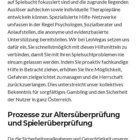
auf Spielsucht fokussiert sind und die zugrunde liegenden
Auslöser aufdecken sowie individuelle Therapiepläne
entwickeln können. Spezialisierte Hilfe-Netzwerke
umfassen in der Regel Psychologen, Sozialberater und
Anlaufstellen, die anonyme und evidenzbasierte
Unterstützung bereitstellen. Wir bei LeoVegas setzen uns
dafür ein, Sie schnellstmöglich mit diesen Hilfsmitteln zu
verbinden, damit Sie mit Ihren Spielsuchtproblemen nie
einsam gelassen werden. Indem Sie proaktiv fachkundige
Hilfe in Betracht ziehen, erhöhen Sie Ihre Möglichkeit,
Gefahren zielgerichtet zu managen und die Herrschaft
zurückzuerlangen. Dies unterstreicht unser kollektives
Bekenntnis für sorgfältiges Gambling und den Sicherheit
der Nutzer in ganz Österreich.
Prozesse zur Altersüberprüfung
und Spielerüberprüfung
Da die Sicherheitsmaßnahmen und Gerechtigkeit unserer