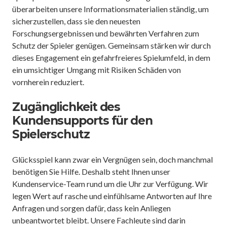
überarbeiten unsere Informationsmaterialien ständig, um
sicherzustellen, dass sie den neuesten
Forschungsergebnissen und bewährten Verfahren zum
Schutz der Spieler genügen. Gemeinsam stärken wir durch
dieses Engagement ein gefahrfreieres Spielumfeld, in dem
ein umsichtiger Umgang mit Risiken Schäden von
vornherein reduziert.
Zugänglichkeit des
Kundensupports für den
Spielerschutz
Glücksspiel kann zwar ein Vergnügen sein, doch manchmal
benötigen Sie Hilfe. Deshalb steht Ihnen unser
Kundenservice-Team rund um die Uhr zur Verfügung. Wir
legen Wert auf rasche und einfühlsame Antworten auf Ihre
Anfragen und sorgen dafür, dass kein Anliegen
unbeantwortet bleibt. Unsere Fachleute sind darin