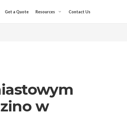
Get a Quote
Resources
Contact Us
hmiastowym
zino w