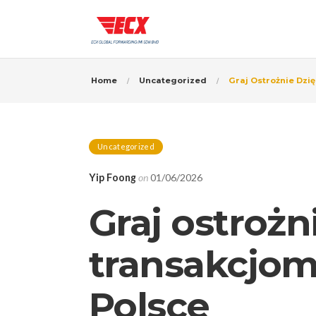
Home
Uncategorized
Graj Ostrożnie Dz
Uncategorized
Yip Foong
on
01/06/2026
Graj ostroż
transakcjo
Polsce