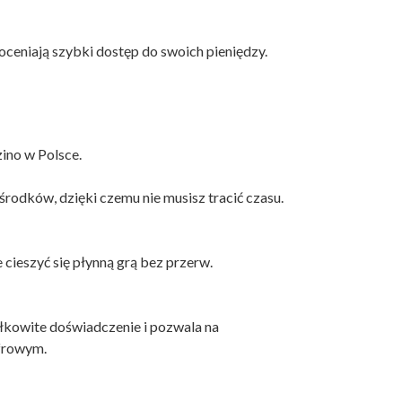
oceniają szybki dostęp do swoich pieniędzy.
ino w Polsce.
środków, dzięki czemu nie musisz tracić czasu.
cieszyć się płynną grą bez przerw.
kowite doświadczenie i pozwala na
yfrowym.