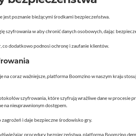
ne jest poznanie bieżącymi środkami bezpieczeństwa.
ię szyfrowania w aby chronić danych osobowych, dając bezpiecz
, co dodatkowo podnosi ochronę i zaufanie klientów.
frowania
uje na coraz ważniejsze, platforma Boomzino w naszym kraju stosu
okołów szyfrowania, które szyfrują wrażliwe dane w procesie pr
rne na nieuprawnionym dostępem.
zagrożeń i daje bezpieczne środowisko gry.
odświeżając procedury bezpieczeństwa, platforma Boomzino demon