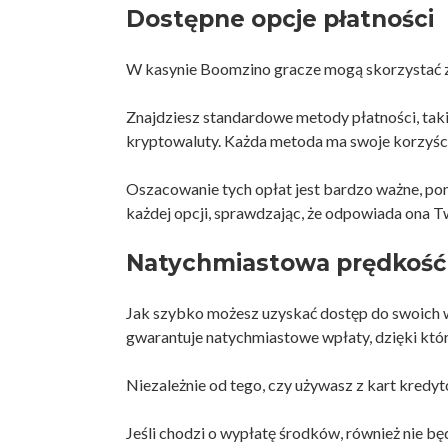
Dostępne opcje płatności
W kasynie Boomzino gracze mogą skorzystać z 
Znajdziesz standardowe metody płatności, takie
kryptowaluty. Każda metoda ma swoje korzyści, 
Oszacowanie tych opłat jest bardzo ważne, po
każdej opcji, sprawdzając, że odpowiada ona 
Natychmiastowa prędkość 
Jak szybko możesz uzyskać dostęp do swoich w
gwarantuje natychmiastowe wpłaty, dzięki któ
Niezależnie od tego, czy używasz z kart kredy
Jeśli chodzi o wypłatę środków, również nie b