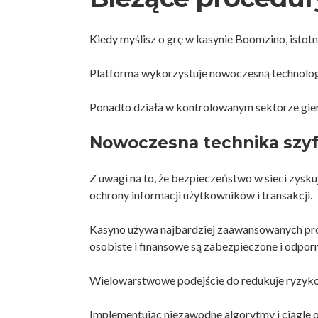
Kiedy myślisz o grę w kasynie Boomzino, istot
Platforma wykorzystuje nowoczesną technolog
Ponadto działa w kontrolowanym sektorze gier
Nowoczesna technika szy
Z uwagi na to, że bezpieczeństwo w sieci zysk
ochrony informacji użytkowników i transakcji.
Kasyno używa najbardziej zaawansowanych prot
osobiste i finansowe są zabezpieczone i odpo
Wielowarstwowe podejście do redukuje ryzyko 
Implementując niezawodne algorytmy i ciągle 