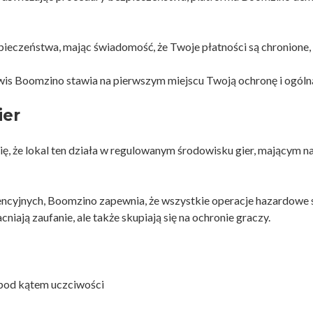
pieczeństwa, mając świadomość, że Twoje płatności są chronione,
 Boomzino stawia na pierwszym miejscu Twoją ochronę i ogólną 
ier
, że lokal ten działa w regulowanym środowisku gier, mającym na
ncyjnych, Boomzino zapewnia, że wszystkie operacje hazardowe s
niają zaufanie, ale także skupiają się na ochronie graczy.
pod kątem uczciwości