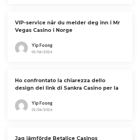
VIP-service når du melder deg inn i Mr
Vegas Casino i Norge
Yip Foong
01/06/2026
Ho confrontato la chiarezza dello
design dei link di Sankra Casino per la
esplorazione in Svizzera
Yip Foong
01/06/2026
Jag jämförde Betalice Casinos