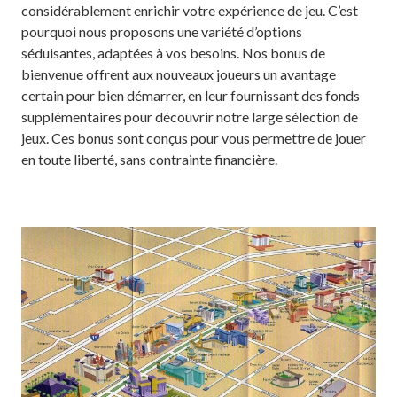
considérablement enrichir votre expérience de jeu. C’est
pourquoi nous proposons une variété d’options
séduisantes, adaptées à vos besoins. Nos bonus de
bienvenue offrent aux nouveaux joueurs un avantage
certain pour bien démarrer, en leur fournissant des fonds
supplémentaires pour découvrir notre large sélection de
jeux. Ces bonus sont conçus pour vous permettre de jouer
en toute liberté, sans contrainte financière.