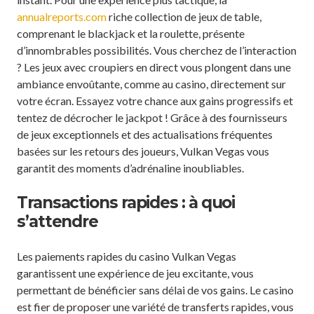
annualreports.com
riche collection de jeux de table,
comprenant le blackjack et la roulette, présente
d’innombrables possibilités. Vous cherchez de l’interaction
? Les jeux avec croupiers en direct vous plongent dans une
ambiance envoûtante, comme au casino, directement sur
votre écran. Essayez votre chance aux gains progressifs et
tentez de décrocher le jackpot ! Grâce à des fournisseurs
de jeux exceptionnels et des actualisations fréquentes
basées sur les retours des joueurs, Vulkan Vegas vous
garantit des moments d’adrénaline inoubliables.
Transactions rapides : à quoi
s’attendre
Les paiements rapides du casino Vulkan Vegas
garantissent une expérience de jeu excitante, vous
permettant de bénéficier sans délai de vos gains. Le casino
est fier de proposer une variété de transferts rapides, vous