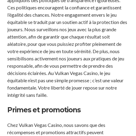
appliquons des politiques de transparence rigoureuses.
Ces politiques encouragent la confiance et garantissent
l’égalité des chances. Notre engagement envers le jeu
équitable se traduit par un soutien actif à la protection des
joueurs. Nous surveillons nos jeux avec la plus grande
attention, afin de garantir que chaque résultat soit
aléatoire, pour que vous puissiez profiter pleinement de
votre expérience de jeu en toute sérénité. De plus, nous
sensibilisons activement nos joueurs aux pratiques de jeu
responsable, afin de vous permettre de prendre des
décisions éclairées. Au Vulkan Vegas Casino, le jeu
équitable n’est pas une simple promesse ; c’est une valeur
fondamentale. Votre liberté de jouer repose sur notre
intégrité sans faille.
Primes et promotions
Chez Vulkan Vegas Casino, nous savons que des
récompenses et promotions attractifs peuvent