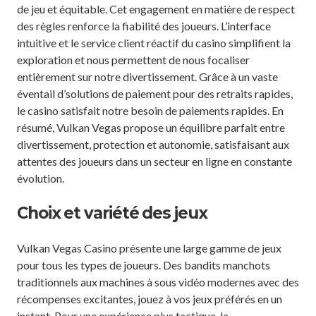
de jeu et équitable. Cet engagement en matière de respect
des règles renforce la fiabilité des joueurs. L’interface
intuitive et le service client réactif du casino simplifient la
exploration et nous permettent de nous focaliser
entièrement sur notre divertissement. Grâce à un vaste
éventail d’solutions de paiement pour des retraits rapides,
le casino satisfait notre besoin de paiements rapides. En
résumé, Vulkan Vegas propose un équilibre parfait entre
divertissement, protection et autonomie, satisfaisant aux
attentes des joueurs dans un secteur en ligne en constante
évolution.
Choix et variété des jeux
Vulkan Vegas Casino présente une large gamme de jeux
pour tous les types de joueurs. Des bandits manchots
traditionnels aux machines à sous vidéo modernes avec des
récompenses excitantes, jouez à vos jeux préférés en un
instant. Pour une expérience plus tactique, la