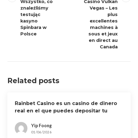
s
Wszystko, co
Casino Vulkan
znaleźliśmy
Vegas – Les
t
testując
plus
n
kasyno
excellentes
a
Spinbara w
machines à
v
Polsce
sous et jeux
en direct au
i
Canada
g
a
t
i
Related posts
o
n
Rainbet Casino es un casino de dinero
real en el que puedes depositar tu
confianza en España
Yip Foong
01/06/2026