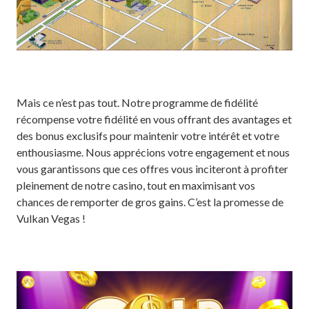
Mais ce n’est pas tout. Notre programme de fidélité
récompense votre fidélité en vous offrant des avantages et
des bonus exclusifs pour maintenir votre intérêt et votre
enthousiasme. Nous apprécions votre engagement et nous
vous garantissons que ces offres vous inciteront à profiter
pleinement de notre casino, tout en maximisant vos
chances de remporter de gros gains. C’est la promesse de
Vulkan Vegas !