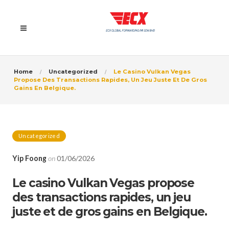
Home
Uncategorized
Le Casino Vulkan Vegas
Propose Des Transactions Rapides, Un Jeu Juste Et De Gros
Gains En Belgique.
Uncategorized
Yip Foong
on
01/06/2026
Le casino Vulkan Vegas propose
des transactions rapides, un jeu
juste et de gros gains en Belgique.