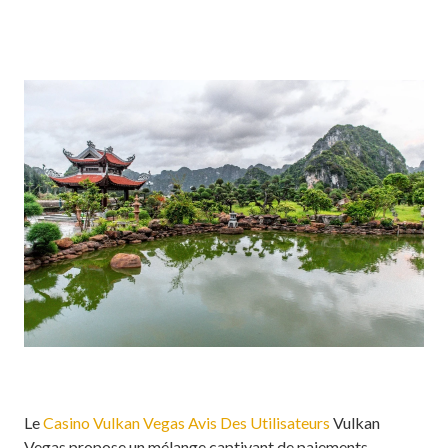
Le
Casino Vulkan Vegas Avis Des Utilisateurs
Vulkan
Vegas propose un mélange captivant de paiements