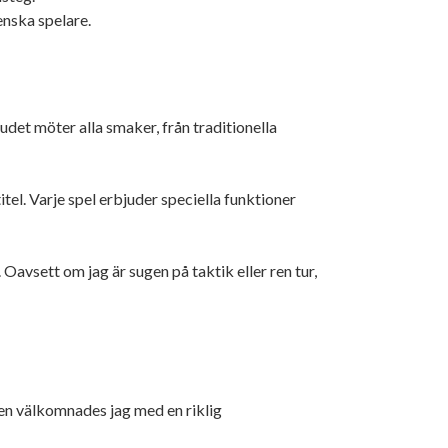
enska spelare.
det möter alla smaker, från traditionella
el. Varje spel erbjuder speciella funktioner
 Oavsett om jag är sugen på taktik eller ren tur,
en välkomnades jag med en riklig