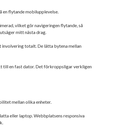
å en flytande mobilupplevelse.
merad, vilket gör navigeringen flytande, så
utsäger mitt nästa drag.
tt involvering totalt. De lätta bytena mellan
 till en fast dator. Det förkroppsligar verkligen
itet mellan olika enheter.
platta eller laptop. Webbplatsens responsiva
k.