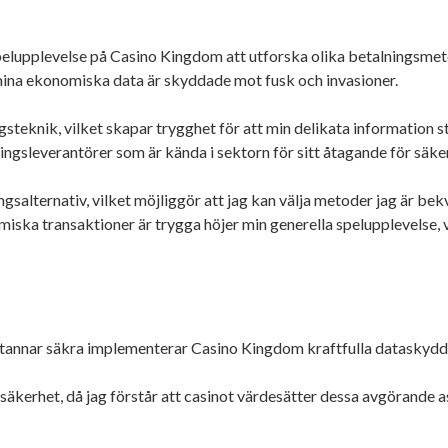
spelupplevelse på Casino Kingdom att utforska olika betalningsmet
t mina ekonomiska data är skyddade mot fusk och invasioner.
knik, vilket skapar trygghet för att min delikata information sta
ngsleverantörer som är kända i sektorn för sitt åtagande för säke
ngsalternativ, vilket möjliggör att jag kan välja metoder jag är 
ska transaktioner är trygga höjer min generella spelupplevelse, vi
r stannar säkra implementerar Casino Kingdom kraftfulla dataskydds
h säkerhet, då jag förstår att casinot värdesätter dessa avgörande 