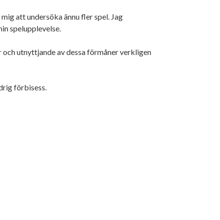
ig att undersöka ännu fler spel. Jag
in spelupplevelse.
ör och utnyttjande av dessa förmåner verkligen
rig förbisess.