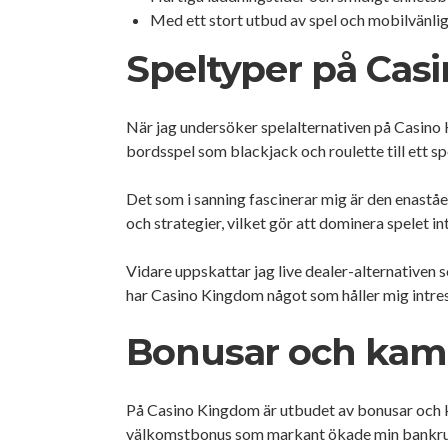
Med ett stort utbud av spel och mobilvänlig
Speltyper på Cas
När jag undersöker spelalternativen på Casino K
bordsspel som blackjack och roulette till ett s
Det som i sanning fascinerar mig är den enaståe
och strategier, vilket gör att dominera spelet int
Vidare uppskattar jag live dealer-alternativen so
har Casino Kingdom något som håller mig intresse
Bonusar och kamp
På Casino Kingdom är utbudet av bonusar och ka
välkomstbonus som markant ökade min bankrul