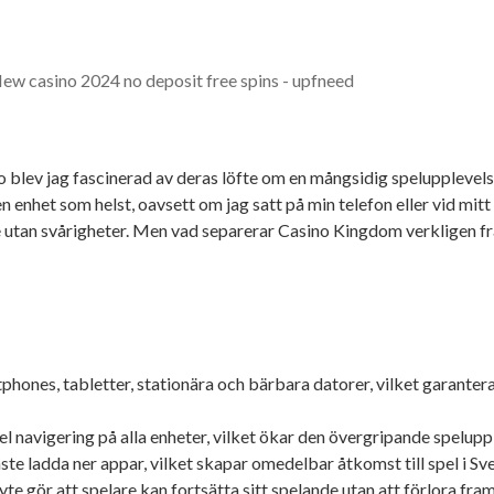
blev jag fascinerad av deras löfte om en mångsidig spelupplevels
n enhet som helst, oavsett om jag satt på min telefon eller vid mit
e utan svårigheter. Men vad separerar Casino Kingdom verkligen fr
phones, tabletter, stationära och bärbara datorer, vilket garanterar
el navigering på alla enheter, vilket ökar den övergripande spelupp
ste ladda ner appar, vilket skapar omedelbar åtkomst till spel i Sve
e gör att spelare kan fortsätta sitt spelande utan att förlora fra