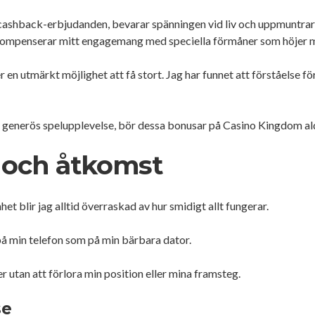
ashback-erbjudanden, bevarar spänningen vid liv och uppmuntrar m
kompenserar mitt engagemang med speciella förmåner som höjer m
 en utmärkt möjlighet att få stort. Jag har funnet att förståelse f
en generös spelupplevelse, bör dessa bonusar på Casino Kingdom ald
 och åtkomst
t blir jag alltid överraskad av hur smidigt allt fungerar.
 på min telefon som på min bärbara dator.
er utan att förlora min position eller mina framsteg.
se