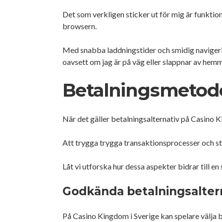
Det som verkligen sticker ut för mig är funktion
browsern.
Med snabba laddningstider och smidig navigering
oavsett om jag är på väg eller slappnar av hemm
Betalningsmetode
När det gäller betalningsalternativ på Casino K
Att trygga trygga transaktionsprocesser och st
Låt vi utforska hur dessa aspekter bidrar till en
Godkända betalningsalter
På Casino Kingdom i Sverige kan spelare välja 