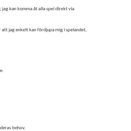
; jag kan komma åt alla spel direkt via
att jag enkelt kan fördjupa mig i spelandet,
e.
 deras behov.