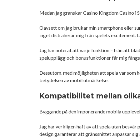
Medan jag granskar Casino Kingdom Casino i Sve
Oavsett om jag brukar min smartphone eller surf
inget distraherar mig från spelets excitement.
Jag har noterat att varje funktion – från att bläd
spelupplägg och bonusfunktioner får mig fängs
Dessutom, med möjligheten att spela var som hels
betydelsen av mobil utmärkelse.
Kompatibilitet mellan olik
Byggande på den imponerande mobila upplevelse
Jag har verkligen haft av att spela utan besvär
design garanterar att gränssnittet anpassar sig