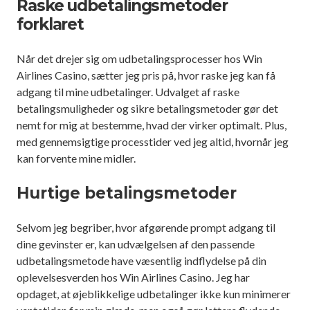
Raske udbetalingsmetoder
forklaret
Når det drejer sig om udbetalingsprocesser hos Win
Airlines Casino, sætter jeg pris på, hvor raske jeg kan få
adgang til mine udbetalinger. Udvalget af raske
betalingsmuligheder og sikre betalingsmetoder gør det
nemt for mig at bestemme, hvad der virker optimalt. Plus,
med gennemsigtige processtider ved jeg altid, hvornår jeg
kan forvente mine midler.
Hurtige betalingsmetoder
Selvom jeg begriber, hvor afgørende prompt adgang til
dine gevinster er, kan udvælgelsen af den passende
udbetalingsmetode have væsentlig indflydelse på din
oplevelsesverden hos Win Airlines Casino. Jeg har
opdaget, at øjeblikkelige udbetalinger ikke kun minimerer