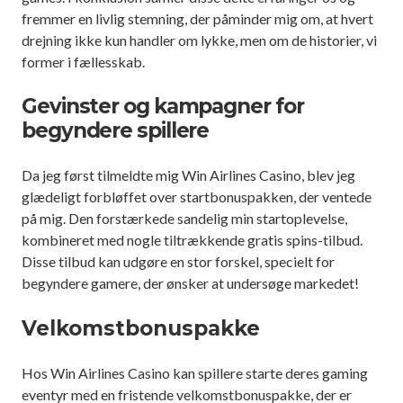
fremmer en livlig stemning, der påminder mig om, at hvert
drejning ikke kun handler om lykke, men om de historier, vi
former i fællesskab.
Gevinster og kampagner for
begyndere spillere
Da jeg først tilmeldte mig Win Airlines Casino, blev jeg
glædeligt forbløffet over startbonuspakken, der ventede
på mig. Den forstærkede sandelig min startoplevelse,
kombineret med nogle tiltrækkende gratis spins-tilbud.
Disse tilbud kan udgøre en stor forskel, specielt for
begyndere gamere, der ønsker at undersøge markedet!
Velkomstbonuspakke
Hos Win Airlines Casino kan spillere starte deres gaming
eventyr med en fristende velkomstbonuspakke, der er