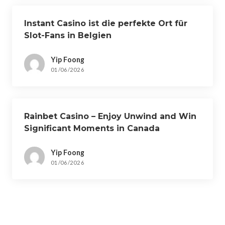
Instant Casino ist die perfekte Ort für
Slot-Fans in Belgien
Yip Foong
01/06/2026
Rainbet Casino – Enjoy Unwind and Win
Significant Moments in Canada
Yip Foong
01/06/2026