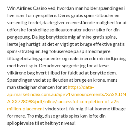
Win Airlines Casino ved, hvordan man holder spændingen i
live, især for nye spillere. Deres gratis spins-tilbud er en
væsentlig fordel, da de giver en enestående mulighed for at
udforske forskellige spilleautomater uden risiko for din
pengepung. Da jeg benyttede mig af mine gratis spins,
lærte jeg hurtigt, at det er vigtigt at bruge effektive gratis
spins-strategier. Jeg fokuserede på spil med højere
tilbagebetalingsprocenter og maksimerede min indtjening
med hvert spin. Derudover sørgede jeg for at læse
vilkårene bag hvert tilbud for fuldt ud at benytte dem.
Spændingen ved at spille uden at bruge en krone, mens
man stadig har chancen for at
https://data-
api.marketindex.com.au/api/v1/announcements/XASX:DN
A:XX728098/pdf/inline/successful-completion-of-a25-
million-placement
vinde stort, fik mig til at komme tilbage
for mere. Tro mig, disse gratis spins kan løfte din
spiloplevelse til et helt nyt niveau!