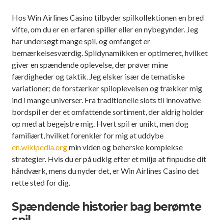
Hos Win Airlines Casino tilbyder spilkollektionen en bred
vifte, om du er en erfaren spiller eller en nybegynder. Jeg
har undersøgt mange spil, og omfanget er
bemærkelsesværdig. Spildynamikken er optimeret, hvilket
giver en spændende oplevelse, der prøver mine
færdigheder og taktik. Jeg elsker især de tematiske
variationer; de forstærker spiloplevelsen og trækker mig
ind i mange universer. Fra traditionelle slots til innovative
bordspil er der et omfattende sortiment, der aldrig holder
op med at begejstre mig. Hvert spil er unikt, men dog
familiært, hvilket forenkler for mig at uddybe
en.wikipedia.org
min viden og beherske komplekse
strategier. Hvis du er på udkig efter et miljø at finpudse dit
håndværk, mens du nyder det, er Win Airlines Casino det
rette sted for dig.
Spændende historier bag berømte