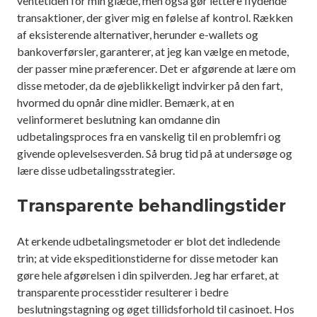
ventetiden for min glæde, men også gør lettere flydende
transaktioner, der giver mig en følelse af kontrol. Rækken
af eksisterende alternativer, herunder e-wallets og
bankoverførsler, garanterer, at jeg kan vælge en metode,
der passer mine præferencer. Det er afgørende at lære om
disse metoder, da de øjeblikkeligt indvirker på den fart,
hvormed du opnår dine midler. Bemærk, at en
velinformeret beslutning kan omdanne din
udbetalingsproces fra en vanskelig til en problemfri og
givende oplevelsesverden. Så brug tid på at undersøge og
lære disse udbetalingsstrategier.
Transparente behandlingstider
At erkende udbetalingsmetoder er blot det indledende
trin; at vide ekspeditionstiderne for disse metoder kan
gøre hele afgørelsen i din spilverden. Jeg har erfaret, at
transparente processtider resulterer i bedre
beslutningstagning og øget tillidsforhold til casinoet. Hos