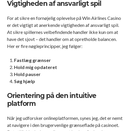
Vigtigheden af ansvarligt spil
For at sikre en fornøjelig oplevelse på Win Airlines Casino
er det vigtigt at anerkende vigtigheden af ansvarligt spil.
At sikre spillernes velbefindende handler ikke kun om at
have det sjovt – det handler om at opretholde balancen.
Her er fire nøgleprincipper, jeg følger:
Fastlæg grænser
Hold mig opdateret
Hold pauser
Søg hjælp
Orientering på den intuitive
platform
Når jeg udforsker onlineplatformen, synes jeg, det er nemt
at navigere i den brugervenlige grænseflade på casinoet.