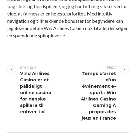
bag slots og bordspillene, og jeg har følt mig sikker ved at
vide, at fairness er en højeste prioritet. Med intuitiv
navigation og tiltrækkende bonusser for begyndere kan
jeg ikke anbefale Win Airlines Casino nok til alle, der søger
en spændende spiloplevelse.
P
o
Previous
Next
s
Vind Airlines
Temps d’arrêt
Casino er et
d’un
t
pålideligt
événement e-
n
online casino
sport : Win
a
for danske
Airlines Casino
v
spillere til
Gaming À
enhver tid
propos des
i
jeux en France
g
a