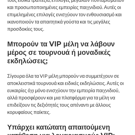
και προσωποποιημένες εμπειρίες παιχνιδιού. Αυτές οι
επιμελημένες επιλογές ενισχύουν τον ενθουσιασμό και
ικανοποιούν τα απαιτητικά γούστα και τις μεγάλες
προσδοκίες τους.
Μπορούν τα VIP μέλη να λάβουν
μέρος σε τουρνουά ή μοναδικές
εκδηλώσεις;
Σίγουρα όλα τα VIP μέλη μπορούν να συμμετέχουν σε
αποκλειστικά τουρνουά και ειδικές εκδηλώσεις. Αυτές οι
ευκαιρίες όχι μόνο ενισχύουν την εμπειρία παιχνιδιού,
αλλά προσφέρουν και μια πλατφόρμα για τα μέλη να
επιδείξουν τις δεξιότητές τους απέναντι με άλλους
κορυφαίους παίκτες.
Υπάρχει κατώτατη απαιτούμενη