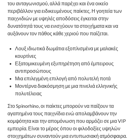
του ανταγωνισμού, αλλά παρέχει και ένα οικείο
περιβάλλον για ειδικευμένους παίκτες. Η γοητεία των
παιχνιδιών με υψηλές αποδόσεις έγκειται στην
δυνατότητά τους να ενισχύουν τα στοιχήματα και να
αυξάνουν τον πάθος κάθε χεριού που παίζεται.
Λουξ ιδιωτικά δωμάτια εξοπλισμένα με μαλακές
κουρτίνες
Εξατομικευμένη εξυπηρέτηση από έμπειρους
αντιπροσώπους
Μια επιλεγμένη επιλογή από πολυτελή ποτά
Μοντέρνα διακόσμηση με μια πινελιά ελληνικής
πολυτέλειας
Στο Spinorhino, οι παίκτες μπορούν να παίξουν τα
αγαπημένα τους παιχνίδια ενώ απολαμβάνουν την
κομψότητα και την απομόνωση που αρμόζει σε μια VIP
εμπειρία. Είναι το μέρος όπου οι φιλοδοξίες υψηλών
στοιχημάτων συναντούν μια εντυπωσιακή ατμόσφαιρα.