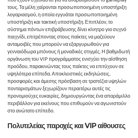
τους. Τα μέλη χαίρονται προσωποποιημένη υποστήριξη
λογαριασμού, η οποία εγγυάται προσωποποιημένη
υποστήριξη και τακτική υποστήριξη. Επιπλέον, το
σύστημα πόντων επιβράβευσης δίνει κίνητρο για συχνό
παιχνίδι, επιτρέποντας στους παίκτες να μαζεύουν
ανταμοιβές που μπορούν να εξαργυρωθούν για
γενναιόδωρα μπόνους ή μοναδικές στιγμές. Η βαθμιδωτή
οργάνωση του VIP προγράμματος ενισχύει την αίσθηση
προόδου, παρακινώντας τους παίκτες να επιτύχουν σε
υψηλότερα επίπεδα. Αποκλειστικές εκδηλώσεις,
προσφορές και άμεσης πρόσβαση σε τραπέζια υψηλών
πονταρισμάτων ξεχωρίζουν περαιτέρω αυτές τις
προνομιούχες ευκαιρίες, δημιουργώντας ένα απαράμιλλο
περιβάλλον για εκείνους που επιθυμούν να αγωνιστούν
στο ανώτατο επίπεδο.
Πολυτελείας παροχές και VIP αίθουσες