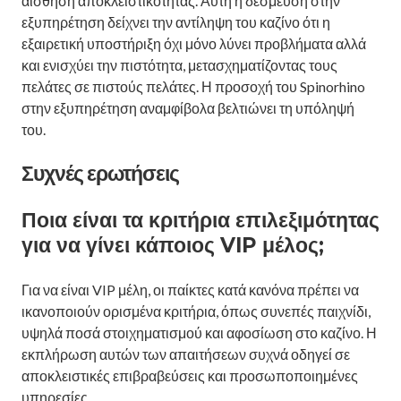
αίσθηση αποκλειστικότητας. Αυτή η δέσμευση στην
εξυπηρέτηση δείχνει την αντίληψη του καζίνο ότι η
εξαιρετική υποστήριξη όχι μόνο λύνει προβλήματα αλλά
και ενισχύει την πιστότητα, μετασχηματίζοντας τους
πελάτες σε πιστούς πελάτες. Η προσοχή του Spinorhino
στην εξυπηρέτηση αναμφίβολα βελτιώνει τη υπόληψή
του.
Συχνές ερωτήσεις
Ποια είναι τα κριτήρια επιλεξιμότητας
για να γίνει κάποιος VIP μέλος;
Για να είναι VIP μέλη, οι παίκτες κατά κανόνα πρέπει να
ικανοποιούν ορισμένα κριτήρια, όπως συνεπές παιχνίδι,
υψηλά ποσά στοιχηματισμού και αφοσίωση στο καζίνο. Η
εκπλήρωση αυτών των απαιτήσεων συχνά οδηγεί σε
αποκλειστικές επιβραβεύσεις και προσωποποιημένες
υπηρεσίες.