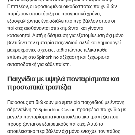
Επιπλέον, οι αφοσιωμένοι οικοδεσπότες παιχνιδιών
παρέχουν υποστήριξη σε πραγματικό χρόνο,
εξασφαλίζοντας ένα αδιάλειπτο περιβάλλον όπου οι
παίκτες αισθάνονται ότι εκτιμώνται και γίνονται
κατανοητοί. Αυτή η δέσμευση για εξατομίκευση όχι μόνο
βελτιώνει την εμπειρία παιχνιδιού, αλλά και δημιουργεί
μακροχρόνιες σχέσεις, καθιστώντας τελικά κάθε
επίσκεψη στο Spinorhino αξέχαστη και ξεχωριστά
ανταποδοτική για κάθε παίκτη.
Παιχνίδια με υψηλά πονταρίσματα και
προσωπικά τραπέζια
Για όσους επιδιώκουν μια εμπειρία παιχνιδιού με έντονη
αδρεναλίνη, το Spinorhino Casino προσφέρει παιχνίδια με
μεγάλα πονταρίσματα και αποκλειστικά τραπέζια που
προορίζονται σε εξαιρετικούς παίκτες. Αυτό το
αποκλειστικό περιβάλλον όχι μόνο ενισχύει τον πάθος