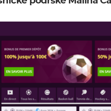
isničke podrške Malina C