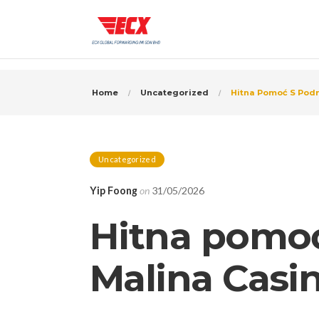
Home
Uncategorized
Hitna Pomoć S Podr
Uncategorized
Yip Foong
on
31/05/2026
Hitna pomoć
Malina Casi