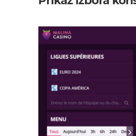
Prikaz izbora kor