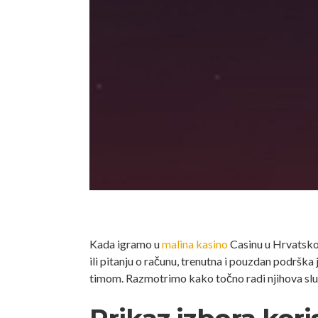
Kada igramo u
malina kasino
Casinu u Hrvatskoj
ili pitanju o računu, trenutna i pouzdan podršk
timom. Razmotrimo kako točno radi njihova služ