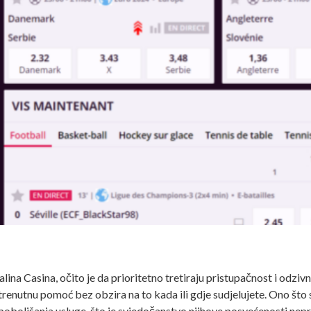
na Casina, očito je da prioritetno tretiraju pristupačnost i odziv
trenutnu pomoć bez obzira na to kada ili gdje sudjelujete. Ono što 
 poboljšanja usluge, što je svjedočanstvo njihove posvećenosti n