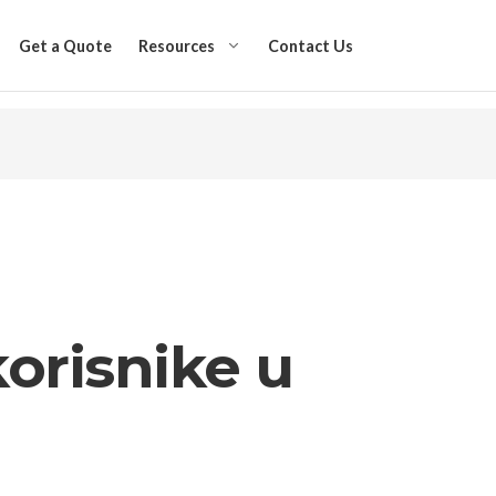
Get a Quote
Resources
Contact Us
orisnike u