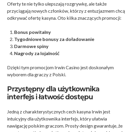
Oferty te nie tylko ulepszają rozgrywkę, ale także
przyciągają nowych członków, którzy z entuzjazmem chcą
odkrywać ofertę kasyna. Oto kilka znaczących promocji:
Bonus powitalny
Tygodniowe bonusy za doładowanie
Darmowe spiny
Nagrody za lojalność
Dzięki tym promocjom Irwin Casino jest doskonałym
wyborem dla graczy z Polski.
Przystępny dla użytkownika
interfejs i łatwość dostępu
Jedną z charakterystycznych cech kasyna Irwin jest
intuicyjny dla użytkownika interfejs, który ułatwia
nawigację polskim graczom. Prosty design gwarantuje, że