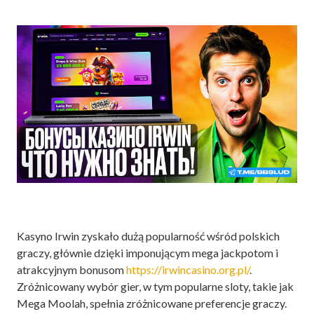
Kasyno Irwin zyskało dużą popularność wśród polskich
graczy, głównie dzięki imponującym mega jackpotom i
atrakcyjnym bonusom
https://irwincasino.org.pl/
.
Zróżnicowany wybór gier, w tym popularne sloty, takie jak
Mega Moolah, spełnia zróżnicowane preferencje graczy.