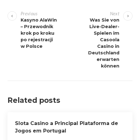
P
o
Previous
Next
s
Kasyno AlaWin
Was Sie von
– Przewodnik
Live-Dealer-
t
krok po kroku
Spielen im
n
po rejestracji
Casoola
a
w Polsce
Casino in
v
Deutschland
erwarten
i
können
g
a
t
i
Related posts
o
n
Slota Casino a Principal Plataforma de
Jogos em Portugal