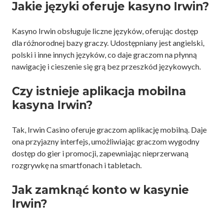
Jakie języki oferuje kasyno Irwin?
Kasyno Irwin obsługuje liczne języków, oferując dostęp
dla różnorodnej bazy graczy. Udostępniany jest angielski,
polski i inne innych języków, co daje graczom na płynną
nawigację i cieszenie się grą bez przeszkód językowych.
Czy istnieje aplikacja mobilna
kasyna Irwin?
Tak, Irwin Casino oferuje graczom aplikację mobilną. Daje
ona przyjazny interfejs, umożliwiając graczom wygodny
dostęp do gier i promocji, zapewniając nieprzerwaną
rozgrywkę na smartfonach i tabletach.
Jak zamknąć konto w kasynie
Irwin?