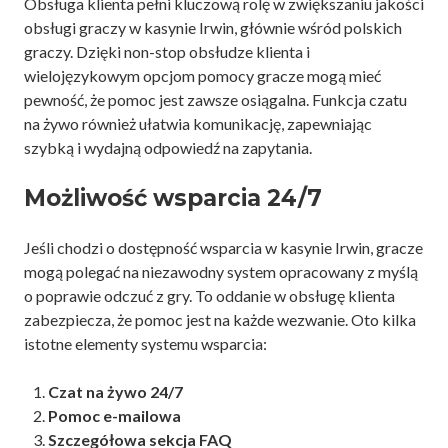
Obsługa klienta pełni kluczową rolę w zwiększaniu jakości
obsługi graczy w kasynie Irwin, głównie wśród polskich
graczy. Dzięki non-stop obsłudze klienta i
wielojęzykowym opcjom pomocy gracze mogą mieć
pewność, że pomoc jest zawsze osiągalna. Funkcja czatu
na żywo również ułatwia komunikację, zapewniając
szybką i wydajną odpowiedź na zapytania.
Możliwość wsparcia 24/7
Jeśli chodzi o dostępność wsparcia w kasynie Irwin, gracze
mogą polegać na niezawodny system opracowany z myślą
o poprawie odczuć z gry. To oddanie w obsługę klienta
zabezpiecza, że pomoc jest na każde wezwanie. Oto kilka
istotne elementy systemu wsparcia:
Czat na żywo 24/7
Pomoc e-mailowa
Szczegółowa sekcja FAQ