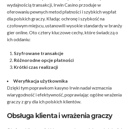
wydajnością transakcji, Irwin Casino przoduje w
oferowaniu pewnych metod płatności i szybkich wypłat
dla polskich graczy. Kładąc ochronę i szybkość na
czołowym miejscu, ustanowili wysokie standardy w branży
gier online. Oto cztery kluczowe cechy, które świadczą o
ich oddaniu:
Szyfrowane transakcje
Różnorodne opcje płatności
Krótki czas realizacji
Weryfikacja użytkownika
Dzięki tym poprawkom kasyno Irwin nadal wzmacnia
wiarygodność i efektywność, poprawiając ogólne wrażenia
graczy z gry dla ich polskich klientów.
Obsługa klienta i wrażenia graczy