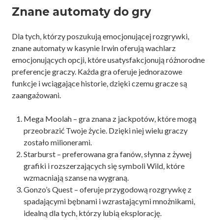
Znane automaty do gry
Dla tych, którzy poszukują emocjonującej rozgrywki,
znane automaty w kasynie Irwin oferują wachlarz
emocjonujących opcji, które usatysfakcjonują różnorodne
preferencje graczy. Każda gra oferuje jednorazowe
funkcje i wciągające historie, dzięki czemu gracze są
zaangażowani.
Mega Moolah – gra znana z jackpotów, które mogą
przeobrazić Twoje życie. Dzięki niej wielu graczy
zostało milionerami.
Starburst – preferowana gra fanów, słynna z żywej
grafiki i rozszerzających się symboli Wild, które
wzmacniają szanse na wygraną.
Gonzo’s Quest – oferuje przygodową rozgrywkę z
spadającymi bębnami i wzrastającymi mnożnikami,
idealną dla tych, którzy lubią eksplorację.