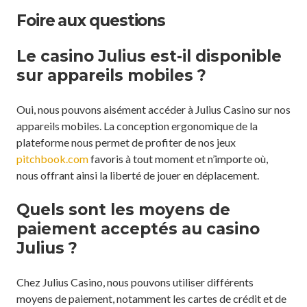
Foire aux questions
Le casino Julius est-il disponible
sur appareils mobiles ?
Oui, nous pouvons aisément accéder à Julius Casino sur nos
appareils mobiles. La conception ergonomique de la
plateforme nous permet de profiter de nos jeux
pitchbook.com
favoris à tout moment et n’importe où,
nous offrant ainsi la liberté de jouer en déplacement.
Quels sont les moyens de
paiement acceptés au casino
Julius ?
Chez Julius Casino, nous pouvons utiliser différents
moyens de paiement, notamment les cartes de crédit et de