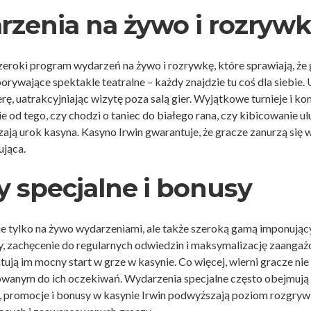
rzenia na żywo i rozryw
 szeroki program wydarzeń na żywo i rozrywkę, które sprawiają, ż
rywające spektakle teatralne – każdy znajdzie tu coś dla siebie
ę, uatrakcyjniając wizytę poza salą gier. Wyjątkowe turnieje i k
e od tego, czy chodzi o taniec do białego rana, czy kibicowanie
ają urok kasyna. Kasyno Irwin gwarantuje, że gracze zanurzą się 
ująca.
y specjalne i bonusy
ie tylko na żywo wydarzeniami, ale także szeroką gamą imponujący
, zachęcenie do regularnych odwiedzin i maksymalizację zaangaż
ją im mocny start w grze w kasynie. Co więcej, wierni gracze ni
wanym do ich oczekiwań. Wydarzenia specjalne często obejmują
ąc, promocje i bonusy w kasynie Irwin podwyższają poziom rozgryw