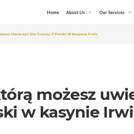
Home
About Us
Our Services
żesz Uwierzyć Dla Graczy Z Polski W Kasynie Irwin
tórą możesz uwie
ski w kasynie Irw