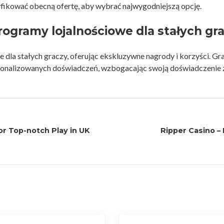
ryfikować obecną ofertę, aby wybrać najwygodniejszą opcję.
rogramy lojalnościowe dla stałych gr
 dla stałych graczy, oferując ekskluzywne nagrody i korzyści. 
sonalizowanych doświadczeń, wzbogacając swoją doświadczenie z g
or Top-notch Play in UK
Ripper Casino –