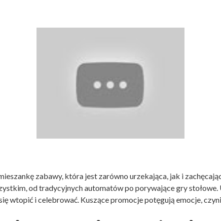
mieszankę zabawy, która jest zarówno urzekająca, jak i zachęcają
szystkim, od tradycyjnych automatów po porywające gry stołowe.
ię wtopić i celebrować. Kuszące promocje potęgują emocje, czyni