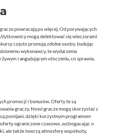
ka
e gracze powracają po więcej. Od porywających
. Użytkownicy mogą delektować się wieczorami
onkursy często promują zdolne osoby, budując
 ulubionemu wykonawcy, te wydarzenia
w żywym i angażującym otoczeniu, co sprawia,
ch promocji i bonusów. Oferty te są
owania graczy. Nowi gracze mogą skorzystać z
e są pomijani, dzięki korzystnym programom
 oferty ograniczone czasowo, wzbogacając o
ki, ale także tworzą atmosferę wspólnoty,