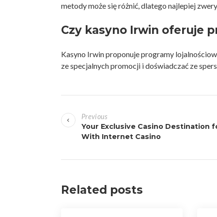
metody może się różnić, dlatego najlepiej zwe
Czy kasyno Irwin oferuje p
Kasyno Irwin proponuje programy lojalnościowe
ze specjalnych promocji i doświadczać ze sper
P
Previous
o
Your Exclusive Casino Destination f
With Internet Casino
s
t
n
Related posts
a