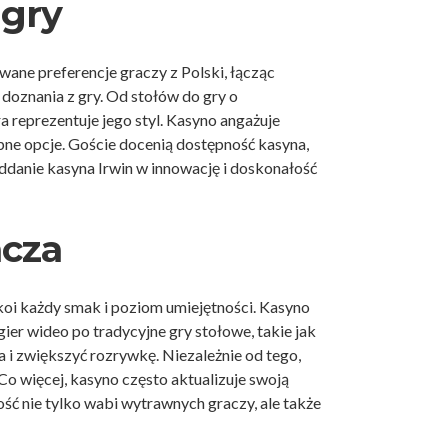
 gry
ane preferencje graczy z Polski, łącząc
doznania z gry. Od stołów do gry o
a reprezentuje jego styl. Kasyno angażuje
pne opcje. Goście docenią dostępność kasyna,
ddanie kasyna Irwin w innowację i doskonałość
acza
koi każdy smak i poziom umiejętności. Kasyno
er wideo po tradycyjne gry stołowe, takie jak
a i zwiększyć rozrywkę. Niezależnie od tego,
Co więcej, kasyno często aktualizuje swoją
ść nie tylko wabi wytrawnych graczy, ale także