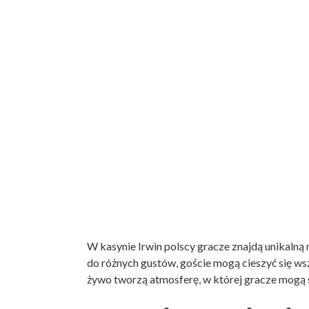
W kasynie Irwin polscy gracze znajdą unikalną 
do różnych gustów, goście mogą cieszyć się w
żywo tworzą atmosferę, w której gracze mogą s