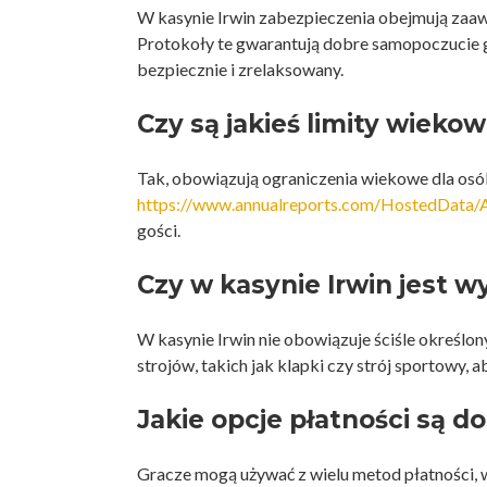
W kasynie Irwin zabezpieczenia obejmują zaa
Protokoły te gwarantują dobre samopoczucie g
bezpiecznie i zrelaksowany.
Czy są jakieś limity wiek
Tak, obowiązują ograniczenia wiekowe dla osób
https://www.annualreports.com/HostedData/
gości.
Czy w kasynie Irwin jest 
W kasynie Irwin nie obowiązuje ściśle określony
strojów, takich jak klapki czy strój sportowy,
Jakie opcje płatności są d
Gracze mogą używać z wielu metod płatności, 