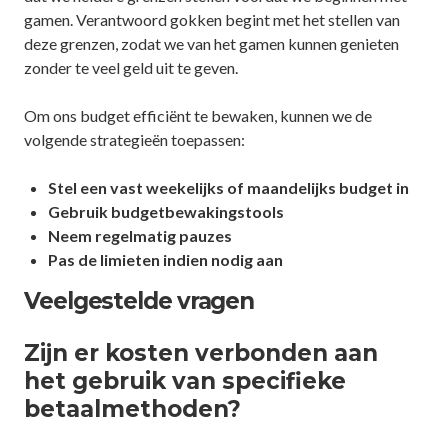
gamen. Verantwoord gokken begint met het stellen van
deze grenzen, zodat we van het gamen kunnen genieten
zonder te veel geld uit te geven.
Om ons budget efficiënt te bewaken, kunnen we de
volgende strategieën toepassen:
Stel een vast weekelijks of maandelijks budget in
Gebruik budgetbewakingstools
Neem regelmatig pauzes
Pas de limieten indien nodig aan
Veelgestelde vragen
Zijn er kosten verbonden aan
het gebruik van specifieke
betaalmethoden?