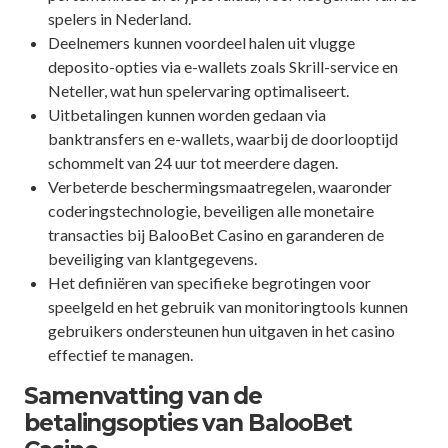
spelers in Nederland.
Deelnemers kunnen voordeel halen uit vlugge
deposito-opties via e-wallets zoals Skrill-service en
Neteller, wat hun spelervaring optimaliseert.
Uitbetalingen kunnen worden gedaan via
banktransfers en e-wallets, waarbij de doorlooptijd
schommelt van 24 uur tot meerdere dagen.
Verbeterde beschermingsmaatregelen, waaronder
coderingstechnologie, beveiligen alle monetaire
transacties bij BalooBet Casino en garanderen de
beveiliging van klantgegevens.
Het definiëren van specifieke begrotingen voor
speelgeld en het gebruik van monitoringtools kunnen
gebruikers ondersteunen hun uitgaven in het casino
effectief te managen.
Samenvatting van de
betalingsopties van BalooBet