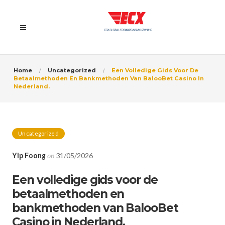
Home
Uncategorized
Een Volledige Gids Voor De
Betaalmethoden En Bankmethoden Van BalooBet Casino In
Nederland.
Uncategorized
Yip Foong
on
31/05/2026
Een volledige gids voor de
betaalmethoden en
bankmethoden van BalooBet
Casino in Nederland.