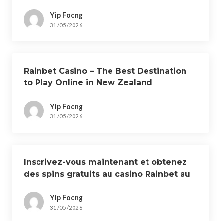
España
Yip Foong
31/05/2026
Rainbet Casino – The Best Destination
to Play Online in New Zealand
Yip Foong
31/05/2026
Inscrivez-vous maintenant et obtenez
des spins gratuits au casino Rainbet au
Canada
Yip Foong
31/05/2026