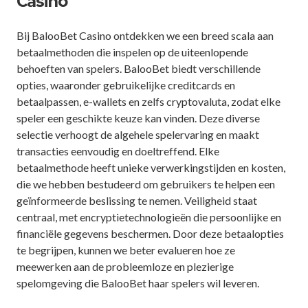
Casino
Bij BalooBet Casino ontdekken we een breed scala aan
betaalmethoden die inspelen op de uiteenlopende
behoeften van spelers. BalooBet biedt verschillende
opties, waaronder gebruikelijke creditcards en
betaalpassen, e-wallets en zelfs cryptovaluta, zodat elke
speler een geschikte keuze kan vinden. Deze diverse
selectie verhoogt de algehele spelervaring en maakt
transacties eenvoudig en doeltreffend. Elke
betaalmethode heeft unieke verwerkingstijden en kosten,
die we hebben bestudeerd om gebruikers te helpen een
geïnformeerde beslissing te nemen. Veiligheid staat
centraal, met encryptietechnologieën die persoonlijke en
financiële gegevens beschermen. Door deze betaalopties
te begrijpen, kunnen we beter evalueren hoe ze
meewerken aan de probleemloze en plezierige
spelomgeving die BalooBet haar spelers wil leveren.