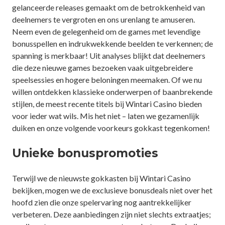
gelanceerde releases gemaakt om de betrokkenheid van
deelnemers te vergroten en ons urenlang te amuseren.
Neem even de gelegenheid om de games met levendige
bonusspellen en indrukwekkende beelden te verkennen; de
spanning is merkbaar! Uit analyses blijkt dat deelnemers
die deze nieuwe games bezoeken vaak uitgebreidere
speelsessies en hogere beloningen meemaken. Of we nu
willen ontdekken klassieke onderwerpen of baanbrekende
stijlen, de meest recente titels bij Wintari Casino bieden
voor ieder wat wils. Mis het niet – laten we gezamenlijk
duiken en onze volgende voorkeurs gokkast tegenkomen!
Unieke bonuspromoties
Terwijl we de nieuwste gokkasten bij Wintari Casino
bekijken, mogen we de exclusieve bonusdeals niet over het
hoofd zien die onze spelervaring nog aantrekkelijker
verbeteren. Deze aanbiedingen zijn niet slechts extraatjes;