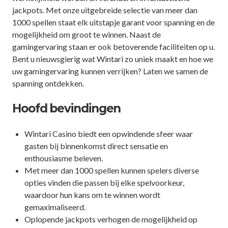
jackpots. Met onze uitgebreide selectie van meer dan
1000 spellen staat elk uitstapje garant voor spanning en de
mogelijkheid om groot te winnen. Naast de
gamingervaring staan er ook betoverende faciliteiten op u.
Bent u nieuwsgierig wat Wintari zo uniek maakt en hoe we
uw gamingervaring kunnen verrijken? Laten we samen de
spanning ontdekken.
Hoofd bevindingen
Wintari Casino biedt een opwindende sfeer waar
gasten bij binnenkomst direct sensatie en
enthousiasme beleven.
Met meer dan 1000 spellen kunnen spelers diverse
opties vinden die passen bij elke spelvoorkeur,
waardoor hun kans om te winnen wordt
gemaximaliseerd.
Oplopende jackpots verhogen de mogelijkheid op