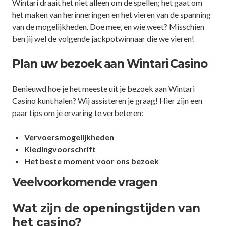
Wintari draait het niet alleen om de spellen; het gaat om
het maken van herinneringen en het vieren van de spanning
van de mogelijkheden. Doe mee, en wie weet? Misschien
ben jij wel de volgende jackpotwinnaar die we vieren!
Plan uw bezoek aan Wintari Casino
Benieuwd hoe je het meeste uit je bezoek aan Wintari
Casino kunt halen? Wij assisteren je graag! Hier zijn een
paar tips om je ervaring te verbeteren:
Vervoersmogelijkheden
Kledingvoorschrift
Het beste moment voor ons bezoek
Veelvoorkomende vragen
Wat zijn de openingstijden van
het casino?