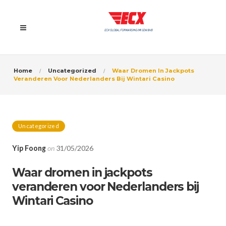
Home
Uncategorized
Waar Dromen In Jackpots
Veranderen Voor Nederlanders Bij Wintari Casino
Uncategorized
Yip Foong
on
31/05/2026
Waar dromen in jackpots
veranderen voor Nederlanders bij
Wintari Casino