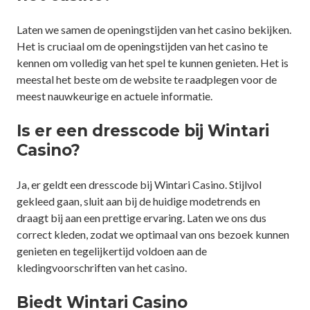
Laten we samen de openingstijden van het casino bekijken.
Het is cruciaal om de openingstijden van het casino te
kennen om volledig van het spel te kunnen genieten. Het is
meestal het beste om de website te raadplegen voor de
meest nauwkeurige en actuele informatie.
Is er een dresscode bij Wintari
Casino?
Ja, er geldt een dresscode bij Wintari Casino. Stijlvol
gekleed gaan, sluit aan bij de huidige modetrends en
draagt bij aan een prettige ervaring. Laten we ons dus
correct kleden, zodat we optimaal van ons bezoek kunnen
genieten en tegelijkertijd voldoen aan de
kledingvoorschriften van het casino.
Biedt Wintari Casino