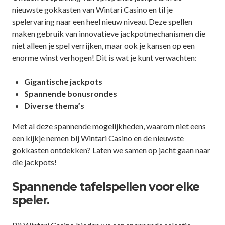
nieuwste gokkasten van Wintari Casino en til je
spelervaring naar een heel nieuw niveau. Deze spellen
maken gebruik van innovatieve jackpotmechanismen die
niet alleen je spel verrijken, maar ook je kansen op een
enorme winst verhogen! Dit is wat je kunt verwachten:
Gigantische jackpots
Spannende bonusrondes
Diverse thema’s
Met al deze spannende mogelijkheden, waarom niet eens
een kijkje nemen bij Wintari Casino en de nieuwste
gokkasten ontdekken? Laten we samen op jacht gaan naar
die jackpots!
Spannende tafelspellen voor elke
speler.