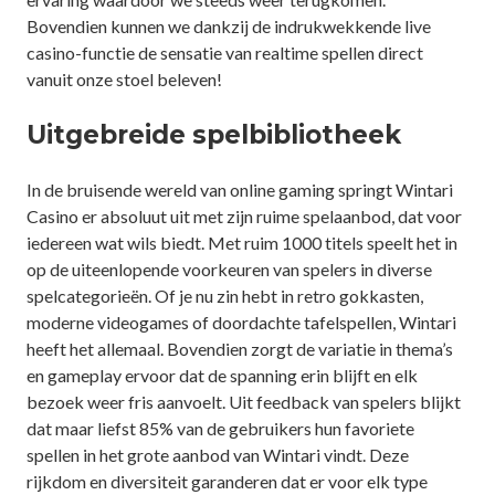
Bovendien kunnen we dankzij de indrukwekkende live
casino-functie de sensatie van realtime spellen direct
vanuit onze stoel beleven!
Uitgebreide spelbibliotheek
In de bruisende wereld van online gaming springt Wintari
Casino er absoluut uit met zijn ruime spelaanbod, dat voor
iedereen wat wils biedt. Met ruim 1000 titels speelt het in
op de uiteenlopende voorkeuren van spelers in diverse
spelcategorieën. Of je nu zin hebt in retro gokkasten,
moderne videogames of doordachte tafelspellen, Wintari
heeft het allemaal. Bovendien zorgt de variatie in thema’s
en gameplay ervoor dat de spanning erin blijft en elk
bezoek weer fris aanvoelt. Uit feedback van spelers blijkt
dat maar liefst 85% van de gebruikers hun favoriete
spellen in het grote aanbod van Wintari vindt. Deze
rijkdom en diversiteit garanderen dat er voor elk type