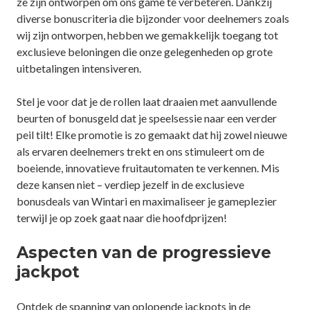
ze zijn ontworpen om ons game te verbeteren. Dankzij
diverse bonuscriteria die bijzonder voor deelnemers zoals
wij zijn ontworpen, hebben we gemakkelijk toegang tot
exclusieve beloningen die onze gelegenheden op grote
uitbetalingen intensiveren.
Stel je voor dat je de rollen laat draaien met aanvullende
beurten of bonusgeld dat je speelsessie naar een verder
peil tilt! Elke promotie is zo gemaakt dat hij zowel nieuwe
als ervaren deelnemers trekt en ons stimuleert om de
boeiende, innovatieve fruitautomaten te verkennen. Mis
deze kansen niet – verdiep jezelf in de exclusieve
bonusdeals van Wintari en maximaliseer je gameplezier
terwijl je op zoek gaat naar die hoofdprijzen!
Aspecten van de progressieve
jackpot
Ontdek de spanning van oplopende jackpots in de