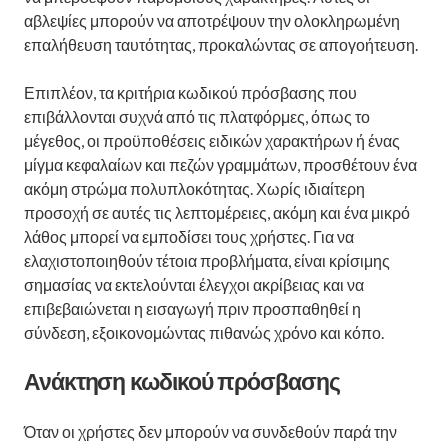
αβλεψίες μπορούν να αποτρέψουν την ολοκληρωμένη
επαλήθευση ταυτότητας, προκαλώντας σε απογοήτευση.
Επιπλέον, τα κριτήρια κωδικού πρόσβασης που
επιβάλλονται συχνά από τις πλατφόρμες, όπως το
μέγεθος, οι προϋποθέσεις ειδικών χαρακτήρων ή ένας
μίγμα κεφαλαίων και πεζών γραμμάτων, προσθέτουν ένα
ακόμη στρώμα πολυπλοκότητας. Χωρίς ιδιαίτερη
προσοχή σε αυτές τις λεπτομέρειες, ακόμη και ένα μικρό
λάθος μπορεί να εμποδίσει τους χρήστες. Για να
ελαχιστοποιηθούν τέτοια προβλήματα, είναι κρίσιμης
σημασίας να εκτελούνται έλεγχοι ακρίβειας και να
επιβεβαιώνεται η εισαγωγή πριν προσπαθηθεί η
σύνδεση, εξοικονομώντας πιθανώς χρόνο και κόπο.
Ανάκτηση κωδικού πρόσβασης
Όταν οι χρήστες δεν μπορούν να συνδεθούν παρά την