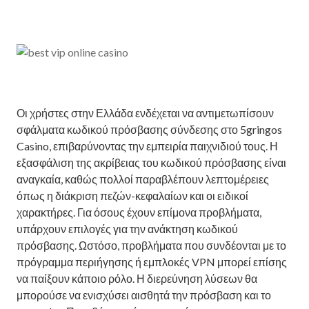
Οι χρήστες στην Ελλάδα ενδέχεται να αντιμετωπίσουν
σφάλματα κωδικού πρόσβασης σύνδεσης στο 5gringos
Casino, επιβαρύνοντας την εμπειρία παιχνιδιού τους. Η
εξασφάλιση της ακρίβειας του κωδικού πρόσβασης είναι
αναγκαία, καθώς πολλοί παραβλέπουν λεπτομέρειες
όπως η διάκριση πεζών-κεφαλαίων και οι ειδικοί
χαρακτήρες. Για όσους έχουν επίμονα προβλήματα,
υπάρχουν επιλογές για την ανάκτηση κωδικού
πρόσβασης. Ωστόσο, προβλήματα που συνδέονται με το
πρόγραμμα περιήγησης ή εμπλοκές VPN μπορεί επίσης
να παίξουν κάποιο ρόλο. Η διερεύνηση λύσεων θα
μπορούσε να ενισχύσει αισθητά την πρόσβαση και το