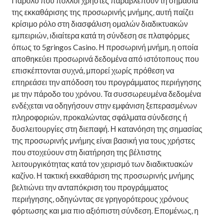
Παρόλο που πολλοί χρήστες παραβλέπουν τη σημασία
της εκκαθάρισης της προσωρινής μνήμης, αυτή παίζει
κρίσιμο ρόλο στη διασφάλιση ομαλών διαδικτυακών
εμπειριών, ιδιαίτερα κατά τη σύνδεση σε πλατφόρμες
όπως το 5gringos Casino. Η προσωρινή μνήμη, η οποία
αποθηκεύει προσωρινά δεδομένα από ιστότοπους που
επισκέπτονται συχνά, μπορεί χωρίς πρόθεση να
επηρεάσει την απόδοση του προγράμματος περιήγησης
με την πάροδο του χρόνου. Τα συσσωρευμένα δεδομένα
ενδέχεται να οδηγήσουν στην εμφάνιση ξεπερασμένων
πληροφοριών, προκαλώντας σφάλματα σύνδεσης ή
δυσλειτουργίες στη διεπαφή. Η κατανόηση της σημασίας
της προσωρινής μνήμης είναι βασική για τους χρήστες
που στοχεύουν στη διατήρηση της βέλτιστης
λειτουργικότητας κατά τον χειρισμό των διαδικτυακών
καζίνο. Η τακτική εκκαθάριση της προσωρινής μνήμης
βελτιώνει την ανταπόκριση του προγράμματος
περιήγησης, οδηγώντας σε γρηγορότερους χρόνους
φόρτωσης και μια πιο αξιόπιστη σύνδεση. Επομένως, η