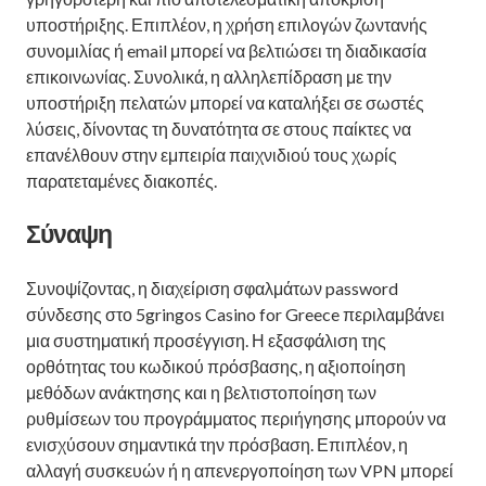
υποστήριξης. Επιπλέον, η χρήση επιλογών ζωντανής
συνομιλίας ή email μπορεί να βελτιώσει τη διαδικασία
επικοινωνίας. Συνολικά, η αλληλεπίδραση με την
υποστήριξη πελατών μπορεί να καταλήξει σε σωστές
λύσεις, δίνοντας τη δυνατότητα σε στους παίκτες να
επανέλθουν στην εμπειρία παιχνιδιού τους χωρίς
παρατεταμένες διακοπές.
Σύναψη
Συνοψίζοντας, η διαχείριση σφαλμάτων password
σύνδεσης στο 5gringos Casino for Greece περιλαμβάνει
μια συστηματική προσέγγιση. Η εξασφάλιση της
ορθότητας του κωδικού πρόσβασης, η αξιοποίηση
μεθόδων ανάκτησης και η βελτιστοποίηση των
ρυθμίσεων του προγράμματος περιήγησης μπορούν να
ενισχύσουν σημαντικά την πρόσβαση. Επιπλέον, η
αλλαγή συσκευών ή η απενεργοποίηση των VPN μπορεί