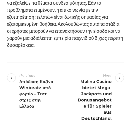
να εξαλείψει τα θέματα συνδεσιμότητας. Εάν τα
προβλήματα επιμένουν, η επικοινωνία με την
εξυπηρέτηση πελατών είναι ζωτικής σημασίας για
εξατομικευμένη βοήθεια. Ακολουθώντας αυτά τα στάδια,
οι χρήστες μπορούν να επανακτήσουν την είσοδο και να
χαρούν μια αδιάλειπτη εμπειρία παιχνιδιού δίχως περιττή
δυσαρέσκεια.
P
o
Previous
Next
s
Απόδοση Καζίνο
Malina Casino
Winbeatz υπό
bietet Mega-
t
φορτίο – Τεστ
Jackpots und
n
στρες στην
Bonusangebot
a
Ελλάδα
e für Spieler
v
aus
Deutschland.
i
g