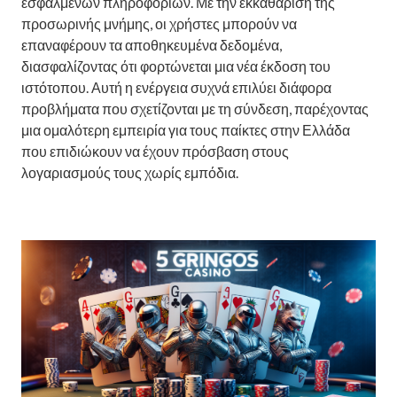
εσφαλμένων πληροφοριών. Με την εκκαθάριση της
προσωρινής μνήμης, οι χρήστες μπορούν να
επαναφέρουν τα αποθηκευμένα δεδομένα,
διασφαλίζοντας ότι φορτώνεται μια νέα έκδοση του
ιστότοπου. Αυτή η ενέργεια συχνά επιλύει διάφορα
προβλήματα που σχετίζονται με τη σύνδεση, παρέχοντας
μια ομαλότερη εμπειρία για τους παίκτες στην Ελλάδα
που επιδιώκουν να έχουν πρόσβαση στους
λογαριασμούς τους χωρίς εμπόδια.