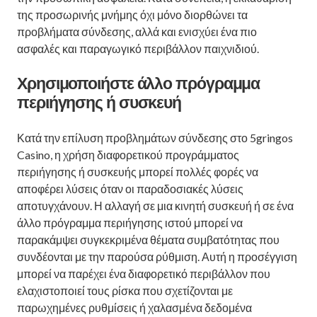
της προσωρινής μνήμης όχι μόνο διορθώνει τα
προβλήματα σύνδεσης, αλλά και ενισχύει ένα πιο
ασφαλές και παραγωγικό περιβάλλον παιχνιδιού.
Χρησιμοποιήστε άλλο πρόγραμμα
περιήγησης ή συσκευή
Κατά την επίλυση προβλημάτων σύνδεσης στο 5gringos
Casino, η χρήση διαφορετικού προγράμματος
περιήγησης ή συσκευής μπορεί πολλές φορές να
αποφέρει λύσεις όταν οι παραδοσιακές λύσεις
αποτυγχάνουν. Η αλλαγή σε μια κινητή συσκευή ή σε ένα
άλλο πρόγραμμα περιήγησης ιστού μπορεί να
παρακάμψει συγκεκριμένα θέματα συμβατότητας που
συνδέονται με την παρούσα ρύθμιση. Αυτή η προσέγγιση
μπορεί να παρέχει ένα διαφορετικό περιβάλλον που
ελαχιστοποιεί τους ρίσκα που σχετίζονται με
παρωχημένες ρυθμίσεις ή χαλασμένα δεδομένα