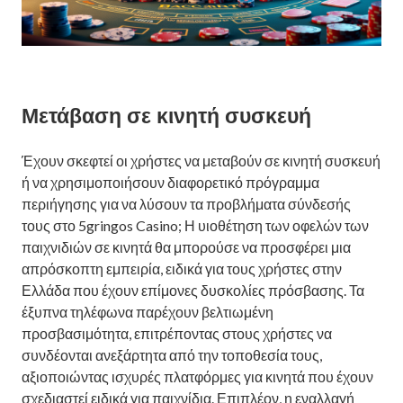
Μετάβαση σε κινητή συσκευή
Έχουν σκεφτεί οι χρήστες να μεταβούν σε κινητή συσκευή
ή να χρησιμοποιήσουν διαφορετικό πρόγραμμα
περιήγησης για να λύσουν τα προβλήματα σύνδεσής
τους στο 5gringos Casino; Η υιοθέτηση των οφελών των
παιχνιδιών σε κινητά θα μπορούσε να προσφέρει μια
απρόσκοπτη εμπειρία, ειδικά για τους χρήστες στην
Ελλάδα που έχουν επίμονες δυσκολίες πρόσβασης. Τα
έξυπνα τηλέφωνα παρέχουν βελτιωμένη
προσβασιμότητα, επιτρέποντας στους χρήστες να
συνδέονται ανεξάρτητα από την τοποθεσία τους,
αξιοποιώντας ισχυρές πλατφόρμες για κινητά που έχουν
σχεδιαστεί ειδικά για παιχνίδια. Επιπλέον, η εναλλαγή