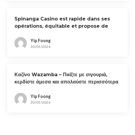
Spinanga Casino est rapide dans ses
opérations, équitable et propose de
multiples récompenses aux joueurs du
Canada.
Yip Foong
30/05/2026
Καζίνο Wazamba – Παίξτε με σιγουριά,
κερδίστε άμεσα και απολαύστε περισσότερα
στην Ελλάδα
Yip Foong
30/05/2026