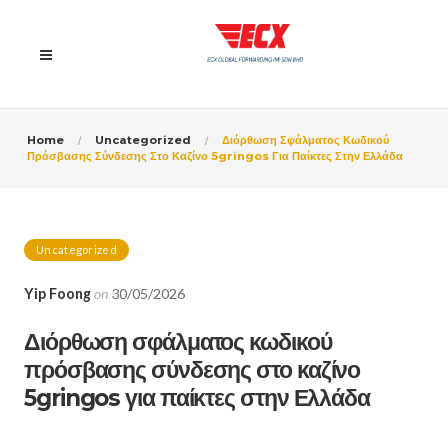
Home
Uncategorized
Διόρθωση Σφάλματος Κωδικού
Πρόσβασης Σύνδεσης Στο Καζίνο 5gringos Για Παίκτες Στην Ελλάδα
Uncategorized
Yip Foong
on
30/05/2026
Διόρθωση σφάλματος κωδικού
πρόσβασης σύνδεσης στο καζίνο
5gringos για παίκτες στην Ελλάδα