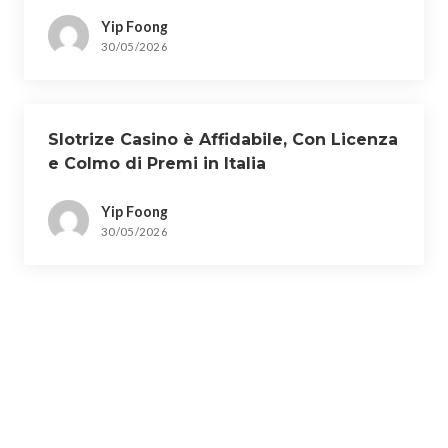
Yip Foong
30/05/2026
Slotrize Casino è Affidabile, Con Licenza
e Colmo di Premi in Italia
Yip Foong
30/05/2026