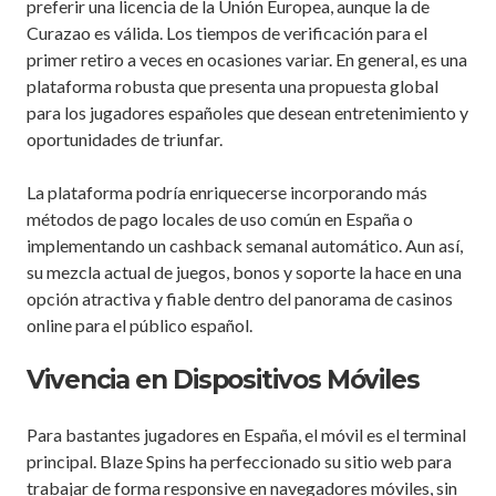
preferir una licencia de la Unión Europea, aunque la de
Curazao es válida. Los tiempos de verificación para el
primer retiro a veces en ocasiones variar. En general, es una
plataforma robusta que presenta una propuesta global
para los jugadores españoles que desean entretenimiento y
oportunidades de triunfar.
La plataforma podría enriquecerse incorporando más
métodos de pago locales de uso común en España o
implementando un cashback semanal automático. Aun así,
su mezcla actual de juegos, bonos y soporte la hace en una
opción atractiva y fiable dentro del panorama de casinos
online para el público español.
Vivencia en Dispositivos Móviles
Para bastantes jugadores en España, el móvil es el terminal
principal. Blaze Spins ha perfeccionado su sitio web para
trabajar de forma responsive en navegadores móviles, sin