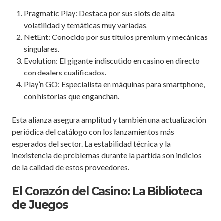
Pragmatic Play: Destaca por sus slots de alta
volatilidad y temáticas muy variadas.
NetEnt: Conocido por sus títulos premium y mecánicas
singulares.
Evolution: El gigante indiscutido en casino en directo
con dealers cualificados.
Play’n GO: Especialista en máquinas para smartphone,
con historias que enganchan.
Esta alianza asegura amplitud y también una actualización
periódica del catálogo con los lanzamientos más
esperados del sector. La estabilidad técnica y la
inexistencia de problemas durante la partida son indicios
de la calidad de estos proveedores.
El Corazón del Casino: La Biblioteca
de Juegos