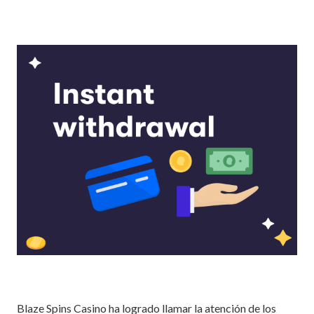
Blaze Spins Casino ha logrado llamar la atención de los