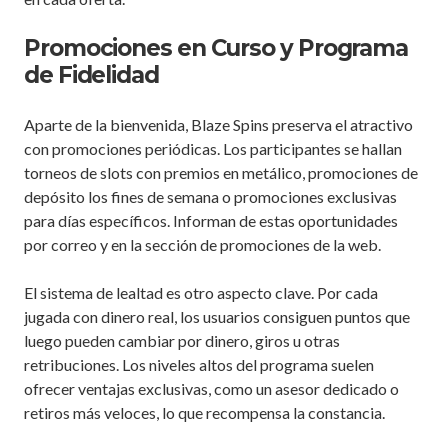
Promociones en Curso y Programa
de Fidelidad
Aparte de la bienvenida, Blaze Spins preserva el atractivo
con promociones periódicas. Los participantes se hallan
torneos de slots con premios en metálico, promociones de
depósito los fines de semana o promociones exclusivas
para días específicos. Informan de estas oportunidades
por correo y en la sección de promociones de la web.
El sistema de lealtad es otro aspecto clave. Por cada
jugada con dinero real, los usuarios consiguen puntos que
luego pueden cambiar por dinero, giros u otras
retribuciones. Los niveles altos del programa suelen
ofrecer ventajas exclusivas, como un asesor dedicado o
retiros más veloces, lo que recompensa la constancia.