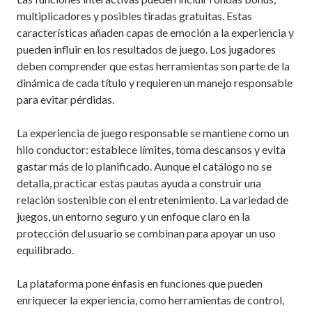
multiplicadores y posibles tiradas gratuitas. Estas
características añaden capas de emoción a la experiencia y
pueden influir en los resultados de juego. Los jugadores
deben comprender que estas herramientas son parte de la
dinámica de cada título y requieren un manejo responsable
para evitar pérdidas.
La experiencia de juego responsable se mantiene como un
hilo conductor: establece límites, toma descansos y evita
gastar más de lo planificado. Aunque el catálogo no se
detalla, practicar estas pautas ayuda a construir una
relación sostenible con el entretenimiento. La variedad de
juegos, un entorno seguro y un enfoque claro en la
protección del usuario se combinan para apoyar un uso
equilibrado.
La plataforma pone énfasis en funciones que pueden
enriquecer la experiencia, como herramientas de control,