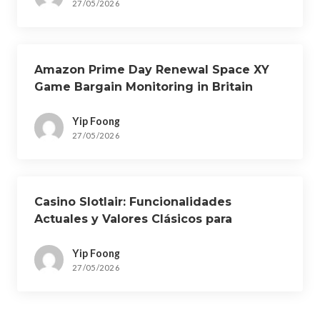
27/05/2026
Amazon Prime Day Renewal Space XY
Game Bargain Monitoring in Britain
Yip Foong
27/05/2026
Casino Slotlair: Funcionalidades
Actuales y Valores Clásicos para
Usuarios Españoles
Yip Foong
27/05/2026