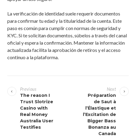
La verificación de identidad suele requerir documentos
para confirmar tu edad y la titularidad de la cuenta. Este
paso es común para cumplir con normas de seguridad y
KYC. Si te solicitan documentos, súbelos a través del canal
oficial y espera la confirmación. Mantener la información
actualizada facilita la aprobación de retiros y el acceso
continuo a la plataforma.
P
o
Previous
Next
s
The reason I
Préparation
Trust Slotrize
de Saut à
t
Casino with
l’Élastique et
n
Real Money
l’Excitation de
a
Australia User
Bigger Bass
v
Testifies
Bonanza au
Canada