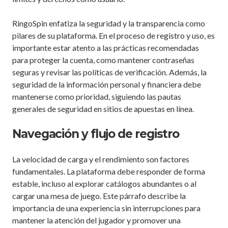
RingoSpin enfatiza la seguridad y la transparencia como
pilares de su plataforma. En el proceso de registro y uso, es
importante estar atento a las prácticas recomendadas
para proteger la cuenta, como mantener contraseñas
seguras y revisar las políticas de verificación. Además, la
seguridad de la información personal y financiera debe
mantenerse como prioridad, siguiendo las pautas
generales de seguridad en sitios de apuestas en línea.
Navegación y flujo de registro
La velocidad de carga y el rendimiento son factores
fundamentales. La plataforma debe responder de forma
estable, incluso al explorar catálogos abundantes o al
cargar una mesa de juego. Este párrafo describe la
importancia de una experiencia sin interrupciones para
mantener la atención del jugador y promover una