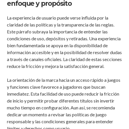
enfoque y propósito
La experiencia de usuario puede verse influida por la
claridad de las políticas y la transparencia de las reglas.
Este párrafo subraya la importancia de entender las
condiciones de uso, depósitos y retiradas. Una experiencia
bien fundamentada se apoya en la disponibilidad de
información accesible y en la posibilidad de resolver dudas
a través de canales oficiales. La claridad de estas secciones
reduce la fricción y mejora la satisfacción general.
La orientación de la marca hacia un acceso rápido a juegos
y funciones clave favorece a jugadores que buscan
inmediatez. Esta facilidad de uso puede reducir la fricción
de inicio y permitir probar diferentes títulos sin invertir
mucho tiempo en configuración. Aun así, se recomienda
dedicar un momento a revisar las políticas de juego
responsable y las condiciones generales para entender
límites y derechos como usuario.