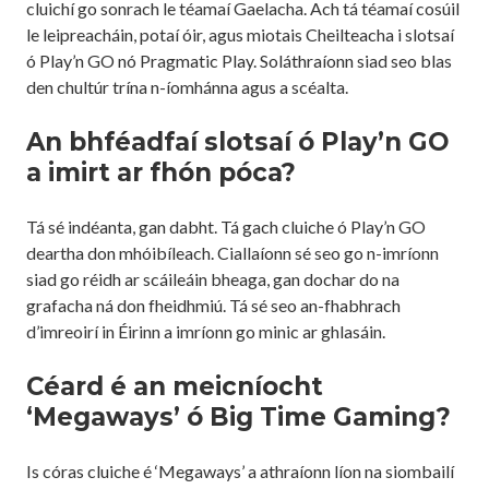
cluichí go sonrach le téamaí Gaelacha. Ach tá téamaí cosúil
le leipreacháin, potaí óir, agus miotais Cheilteacha i slotsaí
ó Play’n GO nó Pragmatic Play. Soláthraíonn siad seo blas
den chultúr trína n-íomhánna agus a scéalta.
An bhféadfaí slotsaí ó Play’n GO
a imirt ar fhón póca?
Tá sé indéanta, gan dabht. Tá gach cluiche ó Play’n GO
deartha don mhóibíleach. Ciallaíonn sé seo go n-imríonn
siad go réidh ar scáileáin bheaga, gan dochar do na
grafacha ná don fheidhmiú. Tá sé seo an-fhabhrach
d’imreoirí in Éirinn a imríonn go minic ar ghlasáin.
Céard é an meicníocht
‘Megaways’ ó Big Time Gaming?
Is córas cluiche é ‘Megaways’ a athraíonn líon na siombailí