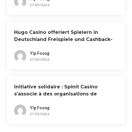
27/05/2026
Hugo Casino offeriert Spielern in
Deutschland Freispiele und Cashback-
Aktionen an.
Yip Foong
27/05/2026
Initiative solidaire : Spinit Casino
s’associe à des organisations de
bienfaisance aidant à la France
Yip Foong
27/05/2026