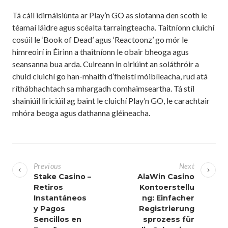
Tá cáil idirnáisiúnta ar Play’n GO as slotanna den scoth le
téamaí láidre agus scéalta tarraingteacha. Taitníonn cluichí
cosúil le ‘Book of Dead’ agus ‘Reactoonz’ go mór le
himreoirí in Éirinn a thaitníonn le obair bheoga agus
seansanna bua arda. Cuireann in oiriúint an soláthróir a
chuid cluichí go han-mhaith d’fheistí móibíleacha, rud atá
ríthábhachtach sa mhargadh comhaimseartha. Tá stíl
shainiúil liriciúil ag baint le cluichí Play’n GO, le carachtair
mhóra beoga agus dathanna gléineacha.
P
o
Previous
Next
s
Stake Casino –
AlaWin Casino
Retiros
Kontoerstellu
t
Instantáneos
ng: Einfacher
n
y Pagos
Registrierung
a
Sencillos en
sprozess für