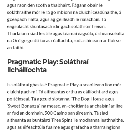
agus raon den scoth a thabhairt. Fágann obair le
soláthraithe mór le rá go mbíonn na cluichí ceadúnaithe, á
gceapadh rialta, agus ag géilleadh le rialacháin. Tá
éagsúlacht shuntasach idir gach soláthróir freisin.
Tharlaíonn siad le stíle agus téamaí éagsúla, ó sheanscéalta
na Gréige go dtí turas réaltachta, rud a shíneann ar flúirse
an taithí.
Pragmatic Play: Soláthraí
Ilcháilíochta
Is soláthraí ghasta é Pragmatic Play a scaoileann líon mór
cluichí gach mí. Tá aitheantas orthu as cáilíocht ard agus
poitéinseal. Tá a gcuid slotanna, ‘The Dog House’ agus
‘Sweet Bonanza’ ina measc, an-choitianta ar chaisíní ar líne
ar fud an domhain, 500 Casino san áireamh. Tá siad
aitheanta as buntáistí ‘Free Spins’ le modhanna leathnaithe,
agus as éifeachtúla fuaime agus grafacha a tharraingíonn