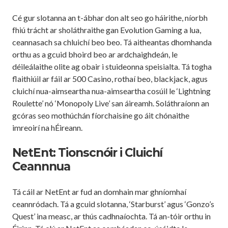
Cé gur slotanna an t-ábhar don alt seo go háirithe, níorbh
fhiú trácht ar sholáthraithe gan Evolution Gaming a lua,
ceannasach sa chluichí beo beo. Tá aitheantas dhomhanda
orthu as a gcuid bhoird beo ar ardchaighdeán, le
déileálaithe olite ag obair i stuideonna speisialta. Tá togha
flaithiúil ar fáil ar 500 Casino, rothaí beo, blackjack, agus
cluichí nua-aimseartha nua-aimseartha cosúil le ‘Lightning
Roulette’ nó ‘Monopoly Live’ san áireamh. Soláthraíonn an
gcóras seo mothúchán fíorchaisíne go áit chónaithe
imreoirí na hÉireann.
NetEnt: Tionscnóir i Cluichí
Ceannnua
Tá cáil ar NetEnt ar fud an domhain mar ghníomhaí
ceannródach. Tá a gcuid slotanna, ‘Starburst’ agus ‘Gonzo’s
Quest’ ina measc, ar thús cadhnaíochta. Tá an-tóir orthu in