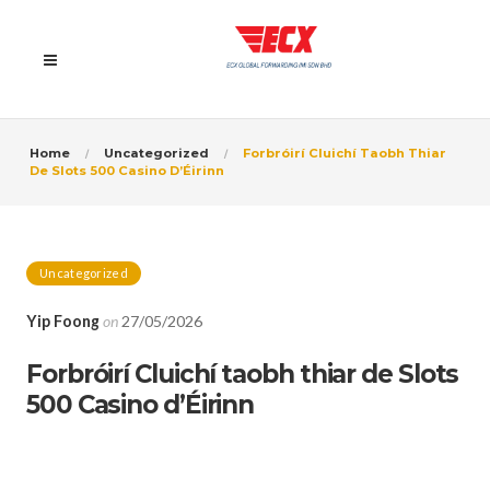
Home
Uncategorized
Forbróirí Cluichí Taobh Thiar
De Slots 500 Casino D’Éirinn
Uncategorized
Yip Foong
on
27/05/2026
Forbróirí Cluichí taobh thiar de Slots
500 Casino d’Éirinn