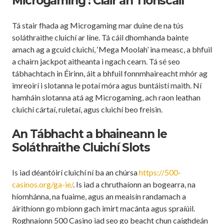
Microgaming : Cláir an Tionscail
Tá stair fhada ag Microgaming mar duine de na tús
soláthraithe cluichí ar líne. Tá cáil dhomhanda bainte
amach ag a gcuid cluichí, ‘Mega Moolah’ ina measc, a bhfuil
a chairn jackpot aitheanta i ngach cearn. Tá sé seo
tábhachtach in Éirinn, áit a bhfuil fonnmhaireacht mhór ag
imreoirí i slotanna le potaí móra agus buntáistí maith. Ní
hamháin slotanna atá ag Microgaming, ach raon leathan
cluichí cártaí, ruletaí, agus cluichí beo freisin.
An Tábhacht a bhaineann le
Soláthraithe Cluichí Slots
Is iad déantóirí cluichí ní ba an chúrsa
https://500-
casinos.org/ga-ie/
. Is iad a chruthaíonn an bogearra, na
híomhánna, na fuaime, agus an meaisín randamach a
áirithíonn go mbíonn gach imirt macánta agus spraíúil.
Roghnaíonn 500 Casino iad seo go beacht chun caighdeán