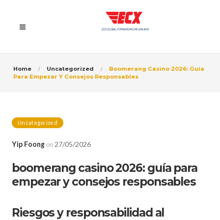
Home
Uncategorized
Boomerang Casino 2026: Guía
Para Empezar Y Consejos Responsables
Uncategorized
Yip Foong
on
27/05/2026
boomerang casino 2026: guía para
empezar y consejos responsables
Riesgos y responsabilidad al