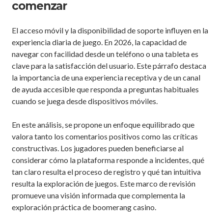
comenzar
El acceso móvil y la disponibilidad de soporte influyen en la
experiencia diaria de juego. En 2026, la capacidad de
navegar con facilidad desde un teléfono o una tableta es
clave para la satisfacción del usuario. Este párrafo destaca
la importancia de una experiencia receptiva y de un canal
de ayuda accesible que responda a preguntas habituales
cuando se juega desde dispositivos móviles.
En este análisis, se propone un enfoque equilibrado que
valora tanto los comentarios positivos como las críticas
constructivas. Los jugadores pueden beneficiarse al
considerar cómo la plataforma responde a incidentes, qué
tan claro resulta el proceso de registro y qué tan intuitiva
resulta la exploración de juegos. Este marco de revisión
promueve una visión informada que complementa la
exploración práctica de boomerang casino.