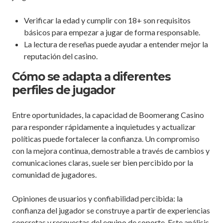
Verificar la edad y cumplir con 18+ son requisitos
básicos para empezar a jugar de forma responsable.
La lectura de reseñas puede ayudar a entender mejor la
reputación del casino.
Cómo se adapta a diferentes
perfiles de jugador
Entre oportunidades, la capacidad de Boomerang Casino
para responder rápidamente a inquietudes y actualizar
políticas puede fortalecer la confianza. Un compromiso
con la mejora continua, demostrable a través de cambios y
comunicaciones claras, suele ser bien percibido por la
comunidad de jugadores.
Opiniones de usuarios y confiabilidad percibida: la
confianza del jugador se construye a partir de experiencias
concretas y respuestas del equipo de soporte. Este análisis