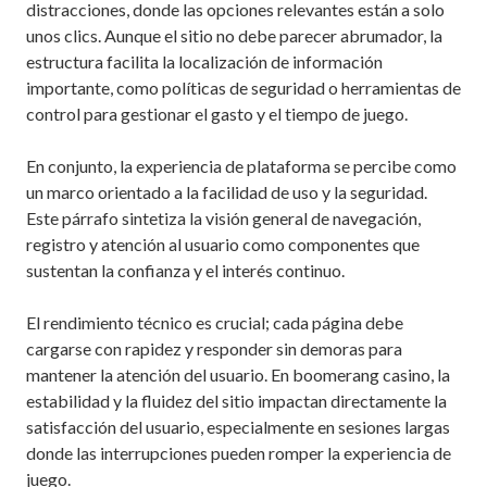
distracciones, donde las opciones relevantes están a solo
unos clics. Aunque el sitio no debe parecer abrumador, la
estructura facilita la localización de información
importante, como políticas de seguridad o herramientas de
control para gestionar el gasto y el tiempo de juego.
En conjunto, la experiencia de plataforma se percibe como
un marco orientado a la facilidad de uso y la seguridad.
Este párrafo sintetiza la visión general de navegación,
registro y atención al usuario como componentes que
sustentan la confianza y el interés continuo.
El rendimiento técnico es crucial; cada página debe
cargarse con rapidez y responder sin demoras para
mantener la atención del usuario. En boomerang casino, la
estabilidad y la fluidez del sitio impactan directamente la
satisfacción del usuario, especialmente en sesiones largas
donde las interrupciones pueden romper la experiencia de
juego.