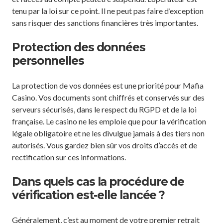
tenu par la loi sur ce point. Il ne peut pas faire d’exception
sans risquer des sanctions financières très importantes.
Protection des données
personnelles
La protection de vos données est une priorité pour Mafia
Casino. Vos documents sont chiffrés et conservés sur des
serveurs sécurisés, dans le respect du RGPD et de la loi
française. Le casino ne les emploie que pour la vérification
légale obligatoire et ne les divulgue jamais à des tiers non
autorisés. Vous gardez bien sûr vos droits d’accès et de
rectification sur ces informations.
Dans quels cas la procédure de
vérification est-elle lancée ?
Généralement, c’est au moment de votre premier retrait