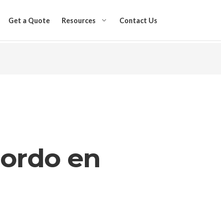
Get a Quote
Resources
Contact Us
gordo en