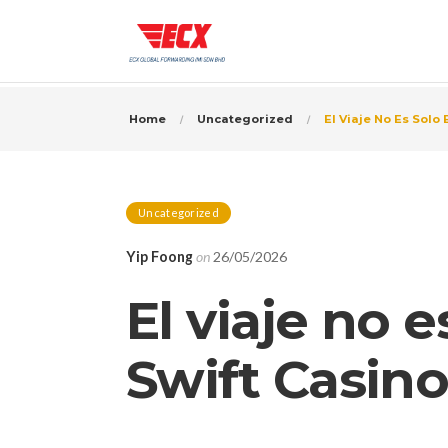
Home
Uncategorized
El Viaje No Es Solo
Uncategorized
Yip Foong
on
26/05/2026
El viaje no 
Swift Casin