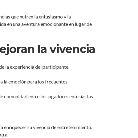
cias que nutren la entusiasmo y la
ida en una aventura emocionante en lugar de
joran la vivencia
e la experiencia del participante.
a la emoción para los frecuentes.
e comunidad entre los jugadores entusiastas.
 enriquecer su vivencia de entretenimiento.
tra.