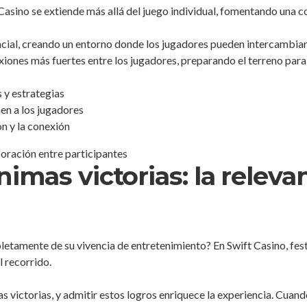
ft Casino se extiende más allá del juego individual, fomentando una
ncial, creando un entorno donde los jugadores pueden intercambiar
s más fuertes entre los jugadores, preparando el terreno para el
 y estrategias
en a los jugadores
ón y la conexión
oración entre participantes
imas victorias: la relevan
tamente de su vivencia de entretenimiento? En Swift Casino, festej
l recorrido.
 victorias, y admitir estos logros enriquece la experiencia. Cuand