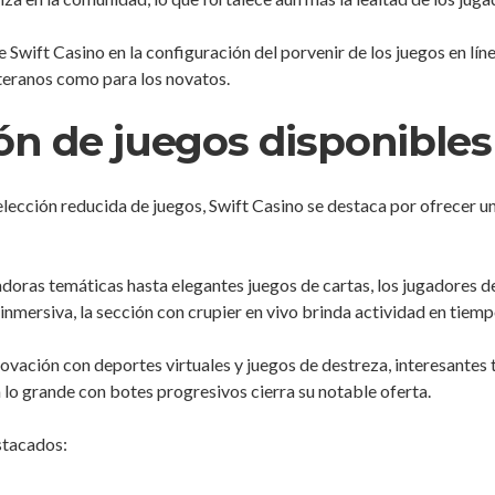
 Swift Casino en la configuración del porvenir de los juegos en lín
eteranos como para los novatos.
ión de juegos disponibles
selección reducida de juegos, Swift Casino se destaca por ofrecer 
ras temáticas hasta elegantes juegos de cartas, los jugadores de
 inmersiva, la sección con crupier en vivo brinda actividad en tiem
novación con deportes virtuales y juegos de destreza, interesantes
 lo grande con botes progresivos cierra su notable oferta.
stacados: