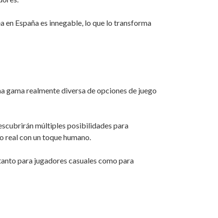
ea en España es innegable, lo que lo transforma
una gama realmente diversa de opciones de juego
scubrirán múltiples posibilidades para
po real con un toque humano.
 tanto para jugadores casuales como para