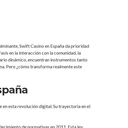
ulminante, Swift Casino en España da prioridad
asis en la interacción con la comunidad, la
nario dinámico, encuentran instrumentos tanto
erna. Pero ¿cómo transforma realmente este
España
en esta revolución digital. Su trayectoria en el
lecimiento de normativas en 2011. Esta ley