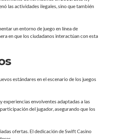
nó las actividades ilegales, sino que también
entar un entorno de juego en línea de
nera en que los ciudadanos interactúan con esta
os
evos estándares en el escenario de los juegos
 y experiencias envolventes adaptadas a las
 participación del jugador, asegurando que los
riadas ofertas. El dedicación de Swift Casino
dores.