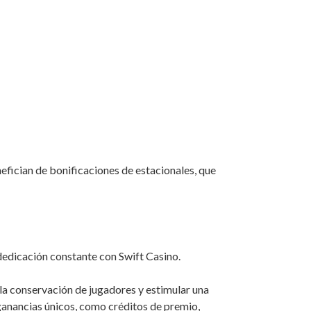
efician de bonificaciones de estacionales, que
 dedicación constante con Swift Casino.
 la conservación de jugadores y estimular una
ganancias únicos, como créditos de premio,