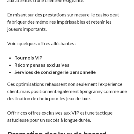
aux attentes d’une clientèle exigeante.
En misant sur des prestations sur mesure, le casino peut
fabriquer des mémoires impérissables et retenir les
joueurs importants.
Voici quelques offres alléchantes :
Tournois VIP
Récompenses exclusives
Services de conciergerie personnelle
Ces optimisations rehaussent non seulement l’expérience
client, mais positionnent également Spingranny comme une
destination de choix pour les jeux de luxe.
Offrir ces offres exclusives aux VIP est une tactique
astucieuse pour un succès à longue durée.