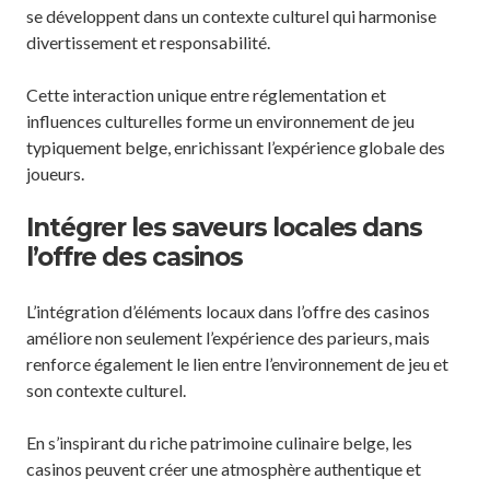
se développent dans un contexte culturel qui harmonise
divertissement et responsabilité.
Cette interaction unique entre réglementation et
influences culturelles forme un environnement de jeu
typiquement belge, enrichissant l’expérience globale des
joueurs.
Intégrer les saveurs locales dans
l’offre des casinos
L’intégration d’éléments locaux dans l’offre des casinos
améliore non seulement l’expérience des parieurs, mais
renforce également le lien entre l’environnement de jeu et
son contexte culturel.
En s’inspirant du riche patrimoine culinaire belge, les
casinos peuvent créer une atmosphère authentique et