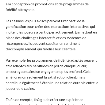
à la conception de promotions et de programmes de
fidélité attrayants.
Les casinos les plus avisés peuvent tirer parti de la
gamification pour créer des interactions interactives qui
incitent les joueurs à participer activement. En mettant en
place des challenges interactifs et des systèmes de
récompenses, ils peuvent susciter un sentiment
d’accomplissement qui fidélise leur clientèle.
Par exemple, les programmes de fidélité adaptés peuvent
être adaptés aux habitudes de jeu de chaque joueur,
encourageant ainsi un engagement plus profond. Cela
améliore non seulement la satisfaction client, mais
contribue également à établir une relation durable entre le
joueur et le casino.
En fin de compte, il s’agit de créer une expérience