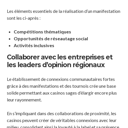
Les éléments essentiels de la réalisation d’un manifestation
sont les ci-après :
Compétitions thématiques
Opportunités de réseautage social
Activités inclusives
Collaborer avec les entreprises et
les leaders d’opinion régionaux
Le établissement de connexions communautaires fortes
grâce à des manifestations et des tournois crée une base
solide permettant aux casinos sages d’élargir encore plus
leur rayonnement.
En s’impliquant dans des collaborations de proximité, les
casinos peuvent créer de véritables connexions avec leur
milieu, consolidant ainsi la loyauté à la label et sa présence.