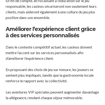
En fin de compte, en focalisant à l’éducation sur le jeu
responsable, les casinos sécuriseront non seulement leurs
clients, mais aideront également à une culture du jeu plus
positive dans son ensemble.
Améliorer l’expérience client grâce
à des services personnalisés
Dans le contexte compétitif actuel, les casinos doivent
mettre l’accent sur les services personnalisés afin
d’améliorer l’expérience client.
En proposant des choix de jeu sur mesure, les joueurs se
sentent plus impliqués, tandis que la gastronomie locale
renforce le rapport avec la collectivité.
Les aventures VIP spéciales peuvent augmenter davantage
la allégeance, rendant chaque séjour mémorable.