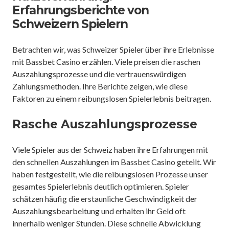
Erfahrungsberichte von
Schweizern Spielern
Betrachten wir, was Schweizer Spieler über ihre Erlebnisse
mit Bassbet Casino erzählen. Viele preisen die raschen
Auszahlungsprozesse und die vertrauenswürdigen
Zahlungsmethoden. Ihre Berichte zeigen, wie diese
Faktoren zu einem reibungslosen Spielerlebnis beitragen.
Rasche Auszahlungsprozesse
Viele Spieler aus der Schweiz haben ihre Erfahrungen mit
den schnellen Auszahlungen im Bassbet Casino geteilt. Wir
haben festgestellt, wie die reibungslosen Prozesse unser
gesamtes Spielerlebnis deutlich optimieren. Spieler
schätzen häufig die erstaunliche Geschwindigkeit der
Auszahlungsbearbeitung und erhalten ihr Geld oft
innerhalb weniger Stunden. Diese schnelle Abwicklung