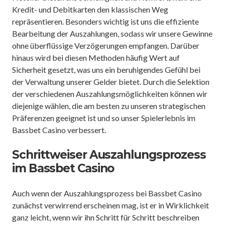
Kredit- und Debitkarten den klassischen Weg
repräsentieren. Besonders wichtig ist uns die effiziente
Bearbeitung der Auszahlungen, sodass wir unsere Gewinne
ohne überflüssige Verzögerungen empfangen. Darüber
hinaus wird bei diesen Methoden häufig Wert auf
Sicherheit gesetzt, was uns ein beruhigendes Gefühl bei
der Verwaltung unserer Gelder bietet. Durch die Selektion
der verschiedenen Auszahlungsmöglichkeiten können wir
diejenige wählen, die am besten zu unseren strategischen
Präferenzen geeignet ist und so unser Spielerlebnis im
Bassbet Casino verbessert.
Schrittweiser Auszahlungsprozess
im Bassbet Casino
Auch wenn der Auszahlungsprozess bei Bassbet Casino
zunächst verwirrend erscheinen mag, ist er in Wirklichkeit
ganz leicht, wenn wir ihn Schritt für Schritt beschreiben