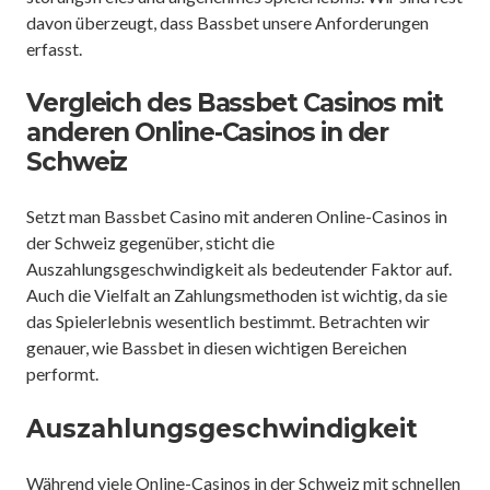
davon überzeugt, dass Bassbet unsere Anforderungen
erfasst.
Vergleich des Bassbet Casinos mit
anderen Online-Casinos in der
Schweiz
Setzt man Bassbet Casino mit anderen Online-Casinos in
der Schweiz gegenüber, sticht die
Auszahlungsgeschwindigkeit als bedeutender Faktor auf.
Auch die Vielfalt an Zahlungsmethoden ist wichtig, da sie
das Spielerlebnis wesentlich bestimmt. Betrachten wir
genauer, wie Bassbet in diesen wichtigen Bereichen
performt.
Auszahlungsgeschwindigkeit
Während viele Online-Casinos in der Schweiz mit schnellen