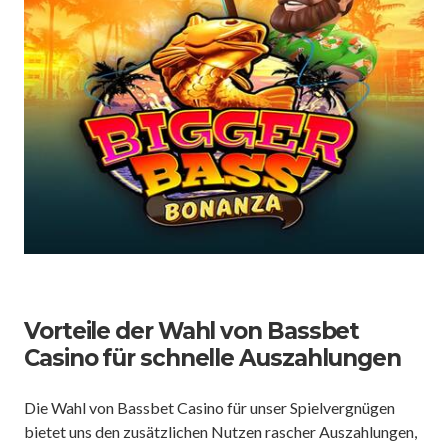
Vorteile der Wahl von Bassbet
Casino für schnelle Auszahlungen
Die Wahl von Bassbet Casino für unser Spielvergnügen
bietet uns den zusätzlichen Nutzen rascher Auszahlungen,