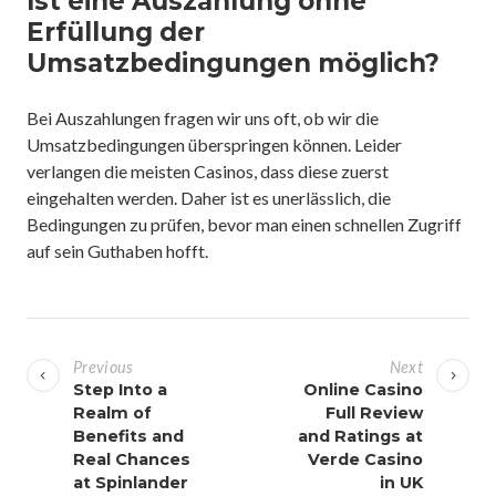
Ist eine Auszahlung ohne
Erfüllung der
Umsatzbedingungen möglich?
Bei Auszahlungen fragen wir uns oft, ob wir die
Umsatzbedingungen überspringen können. Leider
verlangen die meisten Casinos, dass diese zuerst
eingehalten werden. Daher ist es unerlässlich, die
Bedingungen zu prüfen, bevor man einen schnellen Zugriff
auf sein Guthaben hofft.
P
o
Previous
Next
s
Step Into a
Online Casino
Realm of
Full Review
t
Benefits and
and Ratings at
n
Real Chances
Verde Casino
a
at Spinlander
in UK