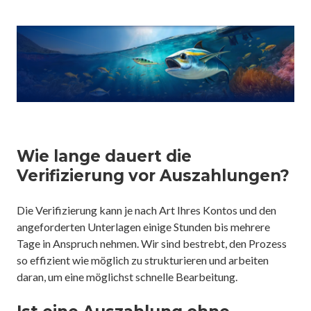
Wie lange dauert die
Verifizierung vor Auszahlungen?
Die Verifizierung kann je nach Art Ihres Kontos und den
angeforderten Unterlagen einige Stunden bis mehrere
Tage in Anspruch nehmen. Wir sind bestrebt, den Prozess
so effizient wie möglich zu strukturieren und arbeiten
daran, um eine möglichst schnelle Bearbeitung.