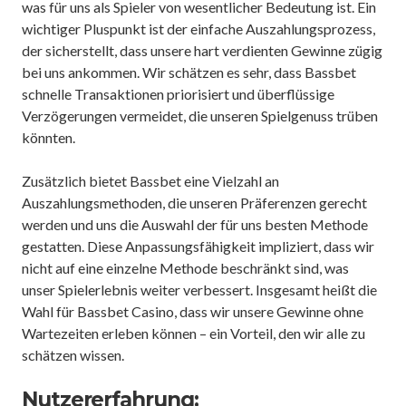
was für uns als Spieler von wesentlicher Bedeutung ist. Ein
wichtiger Pluspunkt ist der einfache Auszahlungsprozess,
der sicherstellt, dass unsere hart verdienten Gewinne zügig
bei uns ankommen. Wir schätzen es sehr, dass Bassbet
schnelle Transaktionen priorisiert und überflüssige
Verzögerungen vermeidet, die unseren Spielgenuss trüben
könnten.
Zusätzlich bietet Bassbet eine Vielzahl an
Auszahlungsmethoden, die unseren Präferenzen gerecht
werden und uns die Auswahl der für uns besten Methode
gestatten. Diese Anpassungsfähigkeit impliziert, dass wir
nicht auf eine einzelne Methode beschränkt sind, was
unser Spielerlebnis weiter verbessert. Insgesamt heißt die
Wahl für Bassbet Casino, dass wir unsere Gewinne ohne
Wartezeiten erleben können – ein Vorteil, den wir alle zu
schätzen wissen.
Nutzererfahrung: