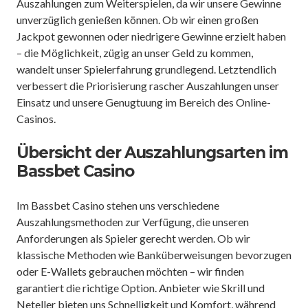
Auszahlungen zum Weiterspielen, da wir unsere Gewinne
unverzüglich genießen können. Ob wir einen großen
Jackpot gewonnen oder niedrigere Gewinne erzielt haben
– die Möglichkeit, zügig an unser Geld zu kommen,
wandelt unser Spielerfahrung grundlegend. Letztendlich
verbessert die Priorisierung rascher Auszahlungen unser
Einsatz und unsere Genugtuung im Bereich des Online-
Casinos.
Übersicht der Auszahlungsarten im
Bassbet Casino
Im Bassbet Casino stehen uns verschiedene
Auszahlungsmethoden zur Verfügung, die unseren
Anforderungen als Spieler gerecht werden. Ob wir
klassische Methoden wie Banküberweisungen bevorzugen
oder E-Wallets gebrauchen möchten – wir finden
garantiert die richtige Option. Anbieter wie Skrill und
Neteller bieten uns Schnelligkeit und Komfort, während