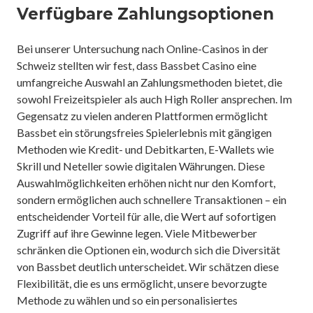
Verfügbare Zahlungsoptionen
Bei unserer Untersuchung nach Online-Casinos in der
Schweiz stellten wir fest, dass Bassbet Casino eine
umfangreiche Auswahl an Zahlungsmethoden bietet, die
sowohl Freizeitspieler als auch High Roller ansprechen. Im
Gegensatz zu vielen anderen Plattformen ermöglicht
Bassbet ein störungsfreies Spielerlebnis mit gängigen
Methoden wie Kredit- und Debitkarten, E-Wallets wie
Skrill und Neteller sowie digitalen Währungen. Diese
Auswahlmöglichkeiten erhöhen nicht nur den Komfort,
sondern ermöglichen auch schnellere Transaktionen – ein
entscheidender Vorteil für alle, die Wert auf sofortigen
Zugriff auf ihre Gewinne legen. Viele Mitbewerber
schränken die Optionen ein, wodurch sich die Diversität
von Bassbet deutlich unterscheidet. Wir schätzen diese
Flexibilität, die es uns ermöglicht, unsere bevorzugte
Methode zu wählen und so ein personalisiertes