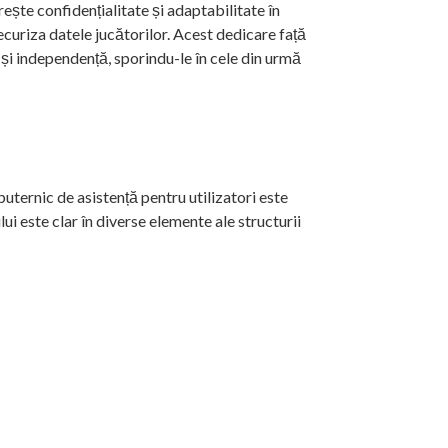
ește confidențialitate și adaptabilitate în
curiza datele jucătorilor. Acest dedicare față
ă și independență, sporindu-le în cele din urmă
uternic de asistență pentru utilizatori este
ui este clar în diverse elemente ale structurii