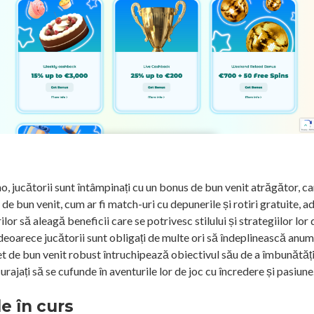
 jucătorii sunt întâmpinați cu un bonus de bun venit atrăgător, c
de bun venit, cum ar fi match-uri cu depunerile și rotiri gratuite, a
lor să aleagă beneficii care se potrivesc stilului și strategiilor lor
 deoarece jucătorii sunt obligați de multe ori să îndeplinească anumit
 de bun venit robust întruchipează obiectivul său de a îmbunătăți
ncurajați să se cufunde în aventurile lor de joc cu încredere și pasiune
e în curs