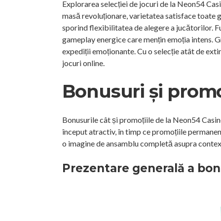
Explorarea selecției de jocuri de la Neon54 Casi
masă revoluționare, varietatea satisface toate gus
sporind flexibilitatea de alegere a jucătorilor. 
gameplay energice care mențin emoția intens. Gr
expediții emoționante. Cu o selecție atât de ext
jocuri online.
Bonusuri și promo
Bonusurile cât și promoțiile de la Neon54 Casino
început atractiv, în timp ce promoțiile permanen
o imagine de ansamblu completă asupra contextu
Prezentare generală a bon