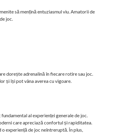
 menite să mențină entuziasmul viu. Amatorii de
de joc.
re dorește adrenalină în fiecare rotire sau joc.
r și își pot vâna averea cu vigoare.
 fundamental al experienței generale de joc.
oderni care apreciază confortul și rapiditatea.
o experiență de joc neîntreruptă. În plus,