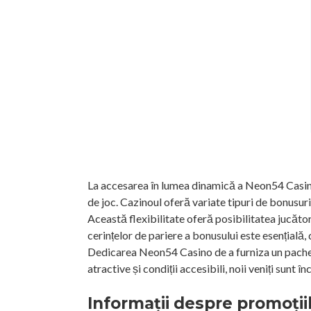
La accesarea în lumea dinamică a Neon54 Casino,
de joc. Cazinoul oferă variate tipuri de bonusuri 
Această flexibilitate oferă posibilitatea jucători
cerințelor de pariere a bonusului este esențială,
Dedicarea Neon54 Casino de a furniza un pachet
atractive și condiții accesibili, noii veniți sunt î
Informații despre promoțiil