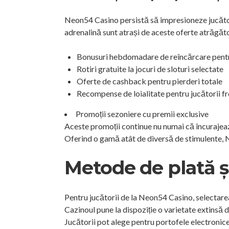
Neon54 Casino persistă să impresioneze jucător
adrenalină sunt atrași de aceste oferte atrăgăto
Bonusuri hebdomadare de reîncărcare pentr
Rotiri gratuite la jocuri de sloturi selectate
Oferte de cashback pentru pierderi totale
Recompense de loialitate pentru jucătorii fr
Promoții sezoniere cu premii exclusive
Aceste promoții continue nu numai că încurajează
Oferind o gamă atât de diversă de stimulente, N
Metode de plată ș
Pentru jucătorii de la Neon54 Casino, selectarea
Cazinoul pune la dispoziție o varietate extinsă 
Jucătorii pot alege pentru portofele electronice