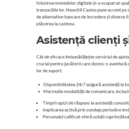
folosirea monedelor digitale și-a ocupat un spați
tranzacțiile lor. Neon54 Casino pune accent pe 
de alternative bancare de încredere și diverse îi
plăcerea la cazinou.
Asistență clienți ș
Cât de eficace îmbunătățește serviciul de ajutor
crucial pentru jucătorii care doresc o aventură d
lor de suport:
Disponibilitatea 24/7 asigură asistență la to
Mai multe modalități de comunicare, inclusiv 
Timpii rapizi de răspuns la asistență consoli
Implicarea activă prin sondaje periodice invi
Personalul calificat oferă soluții cuprinzătoa