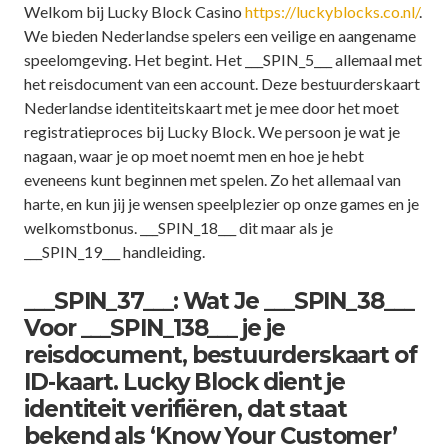
Welkom bij Lucky Block Casino
https://luckyblocks.co.nl/
.
We bieden Nederlandse spelers een veilige en aangename
speelomgeving. Het begint. Het ___SPIN_5___ allemaal met
het reisdocument van een account. Deze bestuurderskaart
Nederlandse identiteitskaart met je mee door het moet
registratieproces bij Lucky Block. We persoon je wat je
nagaan, waar je op moet noemt men en hoe je hebt
eveneens kunt beginnen met spelen. Zo het allemaal van
harte, en kun jij je wensen speelplezier op onze games en je
welkomstbonus. ___SPIN_18___ dit maar als je
___SPIN_19___ handleiding.
___SPIN_37___: Wat Je ___SPIN_38___
Voor ___SPIN_138___ je je
reisdocument, bestuurderskaart of
ID-kaart. Lucky Block dient je
identiteit verifiëren, dat staat
bekend als ‘Know Your Customer’