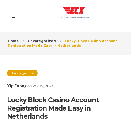
Home
Uncategorized
Lucky Block Casino Account
Registration Made Easy In Netherlands
Uncategorized
Yip Foong
on
26/05/2026
Lucky Block Casino Account
Registration Made Easy in
Netherlands