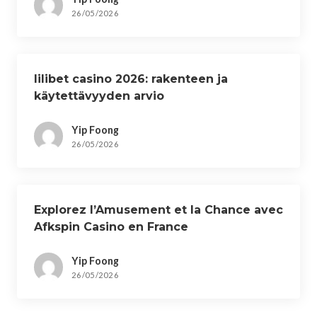
26/05/2026
lilibet casino 2026: rakenteen ja
käytettävyyden arvio
Yip Foong
26/05/2026
Explorez l’Amusement et la Chance avec
Afkspin Casino en France
Yip Foong
26/05/2026