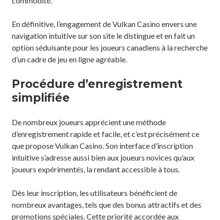
commodité.
En définitive, l’engagement de Vulkan Casino envers une
navigation intuitive sur son site le distingue et en fait un
option séduisante pour les joueurs canadiens à la recherche
d’un cadre de jeu en ligne agréable.
Procédure d’enregistrement
simplifiée
De nombreux joueurs apprécient une méthode
d’enregistrement rapide et facile, et c’est précisément ce
que propose Vulkan Casino. Son interface d’inscription
intuitive s’adresse aussi bien aux joueurs novices qu’aux
joueurs expérimentés, la rendant accessible à tous.
Dès leur inscription, les utilisateurs bénéficient de
nombreux avantages, tels que des bonus attractifs et des
promotions spéciales. Cette priorité accordée aux