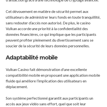
Cet dévouement en matière de sécurité permet aux
utilisateurs de administrer leurs fonds en toute tranquillité,
sans redouter d’accès non autorisé. De plus, le casino
Vulkan accorde une priorité à la confidentialité des
données financières, ce qui implique que les participants
peuvent profiter pleinement du divertissement sans se
soucier de la sécurité de leurs données personnelles.
Adaptabilité mobile
Vulkan Casino fait démonstration d’une excellente
compatibilité mobile en proposant une application mobile
fluide qui améliore l’implication des utilisateurs en
déplacement.
Son système perfectionné garantit aux participants un
accès aux jeux vidéo sans effort, quel que soit leur