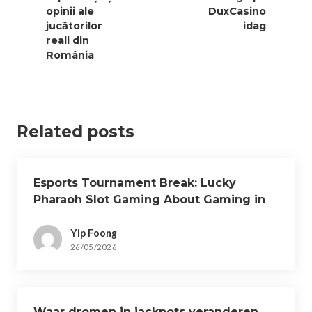
n
opinii ale
DuxCasino
a
jucătorilor
idag
v
reali din
România
i
g
a
t
Related posts
i
o
n
Esports Tournament Break: Lucky
Pharaoh Slot Gaming About Gaming in
UK
Yip Foong
26/05/2026
Waar dromen in jackpots veranderen