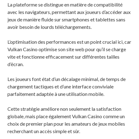
La plateforme se distingue en matière de compatibilité
avec les navigateurs, permettant aux joueurs d’accéder aux
jeux de manière fluide sur smartphones et tablettes sans
avoir besoin de lourds téléchargements.
L’optimisation des performances est un point crucial ici, car
Vulkan Casino optimise son site web pour qu’il se charge
vite et fonctionne efficacement sur différentes tailles
d’écran.
Les joueurs font état d’un décalage minimal, de temps de
chargement tactiques et d’une interface conviviale
parfaitement adaptée à une utilisation mobile.
Cette stratégie améliore non seulement la satisfaction
globale, mais place également Vulkan Casino comme un
choix de premier plan pour les amateurs de jeux mobiles
recherchant un accès simple et sûr.