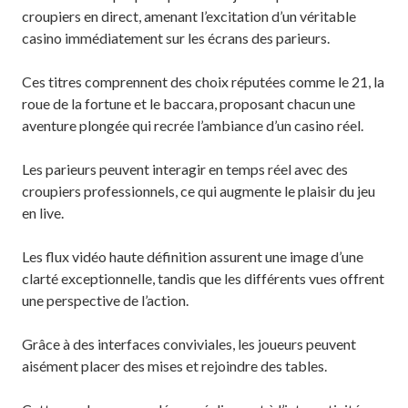
croupiers en direct, amenant l’excitation d’un véritable
casino immédiatement sur les écrans des parieurs.
Ces titres comprennent des choix réputées comme le 21, la
roue de la fortune et le baccara, proposant chacun une
aventure plongée qui recrée l’ambiance d’un casino réel.
Les parieurs peuvent interagir en temps réel avec des
croupiers professionnels, ce qui augmente le plaisir du jeu
en live.
Les flux vidéo haute définition assurent une image d’une
clarté exceptionnelle, tandis que les différents vues offrent
une perspective de l’action.
Grâce à des interfaces conviviales, les joueurs peuvent
aisément placer des mises et rejoindre des tables.