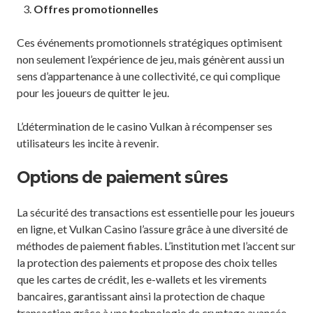
Offres promotionnelles
Ces événements promotionnels stratégiques optimisent
non seulement l’expérience de jeu, mais génèrent aussi un
sens d’appartenance à une collectivité, ce qui complique
pour les joueurs de quitter le jeu.
L’détermination de le casino Vulkan à récompenser ses
utilisateurs les incite à revenir.
Options de paiement sûres
La sécurité des transactions est essentielle pour les joueurs
en ligne, et Vulkan Casino l’assure grâce à une diversité de
méthodes de paiement fiables. L’institution met l’accent sur
la protection des paiements et propose des choix telles
que les cartes de crédit, les e-wallets et les virements
bancaires, garantissant ainsi la protection de chaque
transaction grâce à une technologie de cryptage avancée.