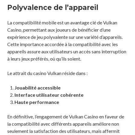
Polyvalence de l’appareil
La compatibilité mobile est un avantage clé de Vulkan
Casino, permettant aux joueurs de bénéficier d’une
expérience de jeu polyvalente sur une variété d’appareils.
Cette importance accordée à la compatibilité avec les
appareils assure aux utilisateurs un accès sans interruption
à leurs jeux préférés, où qu’ils soient.
Le attrait du casino Vulkan réside dans :
Jouabilité accessible
Interface utilisateur cohérente
Haute performance
En définitive, l’engagement de Vulkan Casino en faveur de
la compatibilité avec différents appareils améliore non
seulement la satisfaction des utilisateurs, mais affermit