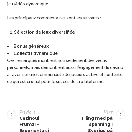
jeu vidéo dynamique.
Les principaux commentaires sont les suivants :
Sélection de jeux diversifiée
Bonus généreux
Collectif dynamique
Ces remarques montrent non seulement des vécus
personnels, mais démontrent aussi l’engagement du casino
à favoriser une communauté de joueurs active et contente,
ce qui est crucial pour le succès de la plateforme.
P
o
Previous
Next
s
Cazinoul
Häng med på
Frumzi –
spänning i
t
Experiențe și
Sverige på