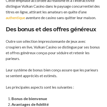
Cette emphase accordée au réalisme et à l’interactivité
distingue Vulkan Casino dans le paysage concurrentiel des
titres en ligne, attirant les amateurs en quête d’une
authentique
aventure de casino sans quitter leur maison.
Des bonus et des offres généreux
Outre son sélection impressionnante de jeux avec
croupiers en live, Vulkan Casino se distingue par ses bonus
et offres généreux conçus pour séduire et retenir les
parieurs.
Leur système de bonus bien conçu assure que les parieurs
se sentent appréciés et estimés.
Les principales aspects sont les suivantes :
Bonus de bienvenue
Avantages de fidélité