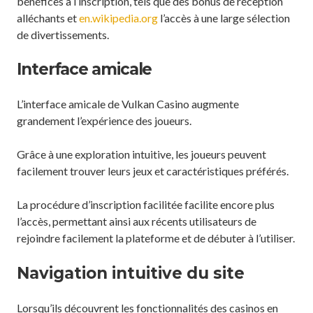
bénéfices à l’inscription, tels que des bonus de réception
alléchants et
en.wikipedia.org
l’accès à une large sélection
de divertissements.
Interface amicale
L’interface amicale de Vulkan Casino augmente
grandement l’expérience des joueurs.
Grâce à une exploration intuitive, les joueurs peuvent
facilement trouver leurs jeux et caractéristiques préférés.
La procédure d’inscription facilitée facilite encore plus
l’accès, permettant ainsi aux récents utilisateurs de
rejoindre facilement la plateforme et de débuter à l’utiliser.
Navigation intuitive du site
Lorsqu’ils découvrent les fonctionnalités des casinos en