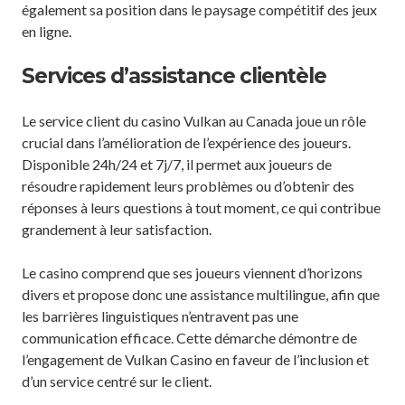
également sa position dans le paysage compétitif des jeux
en ligne.
Services d’assistance clientèle
Le service client du casino Vulkan au Canada joue un rôle
crucial dans l’amélioration de l’expérience des joueurs.
Disponible 24h/24 et 7j/7, il permet aux joueurs de
résoudre rapidement leurs problèmes ou d’obtenir des
réponses à leurs questions à tout moment, ce qui contribue
grandement à leur satisfaction.
Le casino comprend que ses joueurs viennent d’horizons
divers et propose donc une assistance multilingue, afin que
les barrières linguistiques n’entravent pas une
communication efficace. Cette démarche démontre de
l’engagement de Vulkan Casino en faveur de l’inclusion et
d’un service centré sur le client.