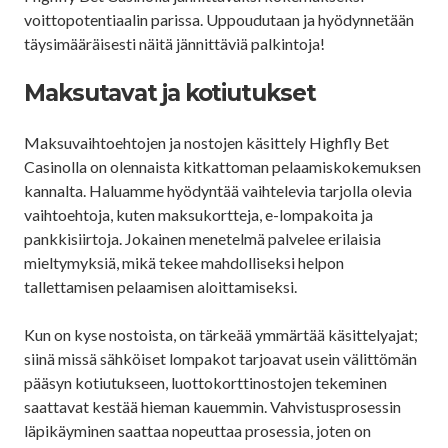
voittopotentiaalin parissa. Uppoudutaan ja hyödynnetään
täysimääräisesti näitä jännittäviä palkintoja!
Maksutavat ja kotiutukset
Maksuvaihtoehtojen ja nostojen käsittely Highfly Bet
Casinolla on olennaista kitkattoman pelaamiskokemuksen
kannalta. Haluamme hyödyntää vaihtelevia tarjolla olevia
vaihtoehtoja, kuten maksukortteja, e-lompakoita ja
pankkisiirtoja. Jokainen menetelmä palvelee erilaisia
mieltymyksiä, mikä tekee mahdolliseksi helpon
tallettamisen pelaamisen aloittamiseksi.
Kun on kyse nostoista, on tärkeää ymmärtää käsittelyajat;
siinä missä sähköiset lompakot tarjoavat usein välittömän
pääsyn kotiutukseen, luottokorttinostojen tekeminen
saattavat kestää hieman kauemmin. Vahvistusprosessin
läpikäyminen saattaa nopeuttaa prosessia, joten on