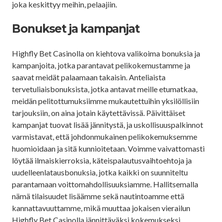
joka keskittyy meihin, pelaajiin.
Bonukset ja kampanjat
Highfly Bet Casinolla on kiehtova valikoima bonuksia ja
kampanjoita, jotka parantavat pelikokemustamme ja
saavat meidät palaamaan takaisin. Anteliaista
tervetuliaisbonuksista, jotka antavat meille etumatkaa,
meidän pelitottumuksiimme mukautettuihin yksilöllisiin
tarjouksiin, on aina jotain käytettävissä. Päivittäiset
kampanjat tuovat lisää jännitystä, ja uskollisuuspalkinnot
varmistavat, että johdonmukainen pelikokemuksemme
huomioidaan ja sitä kunnioitetaan. Voimme vaivattomasti
löytää ilmaiskierroksia, käteispalautusvaihtoehtoja ja
uudelleenlatausbonuksia, jotka kaikki on suunniteltu
parantamaan voittomahdollisuuksiamme. Hallitsemalla
nämä tilaisuudet lisäämme sekä nautintoamme että
kannattavuuttamme, mikä muuttaa jokaisen vierailun
Highfly Bet Casinolla jännittäväksi kokemukseksi