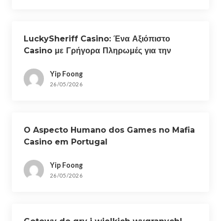
LuckySheriff Casino: Ένα Αξιόπιστο
Casino με Γρήγορα Πληρωμές για την
Ελληνική Αγορά
Yip Foong
26/05/2026
O Aspecto Humano dos Games no Mafia
Casino em Portugal
Yip Foong
26/05/2026