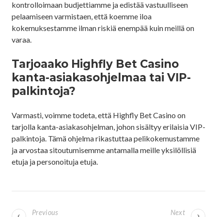
kontrolloimaan budjettiamme ja edistää vastuulliseen
pelaamiseen varmistaen, että koemme iloa
kokemuksestamme ilman riskiä enempää kuin meillä on
varaa.
Tarjoaako Highfly Bet Casino
kanta-asiakasohjelmaa tai VIP-
palkintoja?
Varmasti, voimme todeta, että Highfly Bet Casino on
tarjolla kanta-asiakasohjelman, johon sisältyy erilaisia VIP-
palkintoja. Tämä ohjelma rikastuttaa pelikokemustamme
ja arvostaa sitoutumisemme antamalla meille yksilöllisiä
etuja ja personoituja etuja.
P
o
Previous
Next