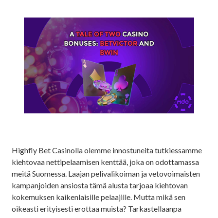
Highfly Bet Casinolla olemme innostuneita tutkiessamme
kiehtovaa nettipelaamisen kenttää, joka on odottamassa
meitä Suomessa. Laajan pelivalikoiman ja vetovoimaisten
kampanjoiden ansiosta tämä alusta tarjoaa kiehtovan
kokemuksen kaikenlaisille pelaajille. Mutta mikä sen
oikeasti erityisesti erottaa muista? Tarkastellaanpa