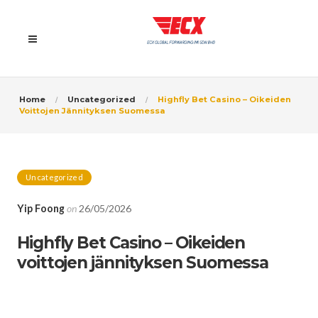
Home
Uncategorized
Highfly Bet Casino – Oikeiden
Voittojen Jännityksen Suomessa
Uncategorized
Yip Foong
on
26/05/2026
Highfly Bet Casino – Oikeiden
voittojen jännityksen Suomessa