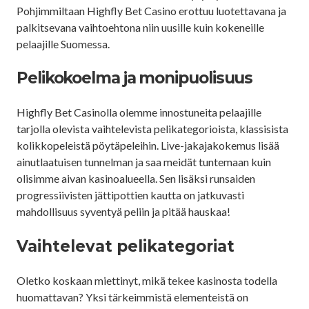
Pohjimmiltaan Highfly Bet Casino erottuu luotettavana ja
palkitsevana vaihtoehtona niin uusille kuin kokeneille
pelaajille Suomessa.
Pelikokoelma ja monipuolisuus
Highfly Bet Casinolla olemme innostuneita pelaajille
tarjolla olevista vaihtelevista pelikategorioista, klassisista
kolikkopeleistä pöytäpeleihin. Live-jakajakokemus lisää
ainutlaatuisen tunnelman ja saa meidät tuntemaan kuin
olisimme aivan kasinoalueella. Sen lisäksi runsaiden
progressiivisten jättipottien kautta on jatkuvasti
mahdollisuus syventyä peliin ja pitää hauskaa!
Vaihtelevat pelikategoriat
Oletko koskaan miettinyt, mikä tekee kasinosta todella
huomattavan? Yksi tärkeimmistä elementeistä on