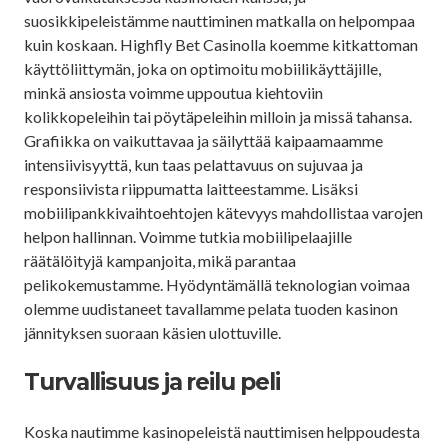
suosikkipeleistämme nauttiminen matkalla on helpompaa
kuin koskaan. Highfly Bet Casinolla koemme kitkattoman
käyttöliittymän, joka on optimoitu mobiilikäyttäjille,
minkä ansiosta voimme uppoutua kiehtoviin
kolikkopeleihin tai pöytäpeleihin milloin ja missä tahansa.
Grafiikka on vaikuttavaa ja säilyttää kaipaamaamme
intensiivisyyttä, kun taas pelattavuus on sujuvaa ja
responsiivista riippumatta laitteestamme. Lisäksi
mobiilipankkivaihtoehtojen kätevyys mahdollistaa varojen
helpon hallinnan. Voimme tutkia mobiilipelaajille
räätälöityjä kampanjoita, mikä parantaa
pelikokemustamme. Hyödyntämällä teknologian voimaa
olemme uudistaneet tavallamme pelata tuoden kasinon
jännityksen suoraan käsien ulottuville.
Turvallisuus ja reilu peli
Koska nautimme kasinopeleistä nauttimisen helppoudesta