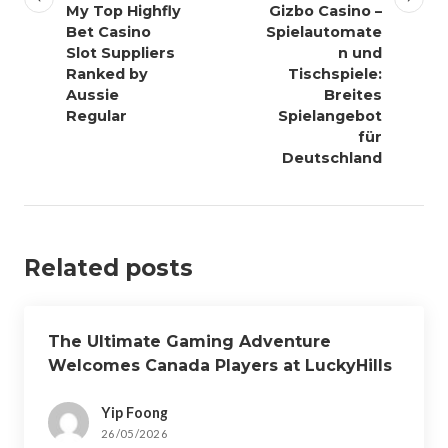
s
My Top Highfly
Gizbo Casino –
Bet Casino
Spielautomate
t
Slot Suppliers
n und
n
Ranked by
Tischspiele:
a
Aussie
Breites
v
Regular
Spielangebot
für
i
Deutschland
g
a
t
i
Related posts
o
n
The Ultimate Gaming Adventure
Welcomes Canada Players at LuckyHills
Casino
Yip Foong
26/05/2026