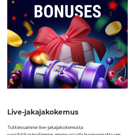
Live-jakajakokemus
Tutkiessamme live-jakajakokemusta
suosikkikasinollamme, emme voi olla huomaamatta sen