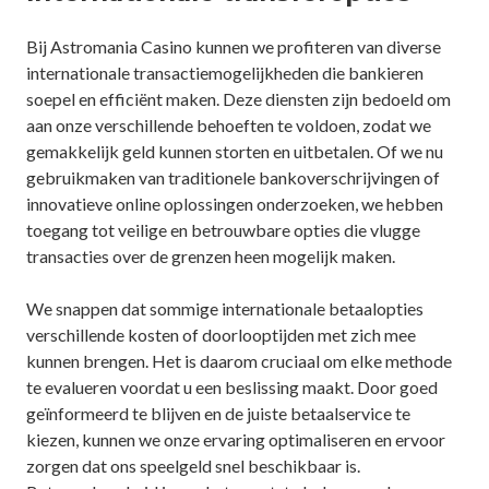
Bij Astromania Casino kunnen we profiteren van diverse
internationale transactiemogelijkheden die bankieren
soepel en efficiënt maken. Deze diensten zijn bedoeld om
aan onze verschillende behoeften te voldoen, zodat we
gemakkelijk geld kunnen storten en uitbetalen. Of we nu
gebruikmaken van traditionele bankoverschrijvingen of
innovatieve online oplossingen onderzoeken, we hebben
toegang tot veilige en betrouwbare opties die vlugge
transacties over de grenzen heen mogelijk maken.
We snappen dat sommige internationale betaalopties
verschillende kosten of doorlooptijden met zich mee
kunnen brengen. Het is daarom cruciaal om elke methode
te evalueren voordat u een beslissing maakt. Door goed
geïnformeerd te blijven en de juiste betaalservice te
kiezen, kunnen we onze ervaring optimaliseren en ervoor
zorgen dat ons speelgeld snel beschikbaar is.