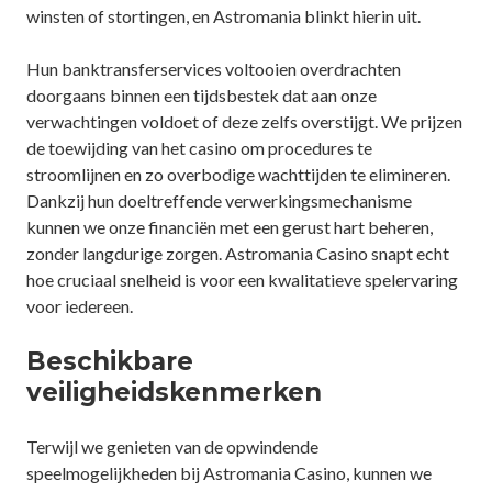
winsten of stortingen, en Astromania blinkt hierin uit.
Hun banktransferservices voltooien overdrachten
doorgaans binnen een tijdsbestek dat aan onze
verwachtingen voldoet of deze zelfs overstijgt. We prijzen
de toewijding van het casino om procedures te
stroomlijnen en zo overbodige wachttijden te elimineren.
Dankzij hun doeltreffende verwerkingsmechanisme
kunnen we onze financiën met een gerust hart beheren,
zonder langdurige zorgen. Astromania Casino snapt echt
hoe cruciaal snelheid is voor een kwalitatieve spelervaring
voor iedereen.
Beschikbare
veiligheidskenmerken
Terwijl we genieten van de opwindende
speelmogelijkheden bij Astromania Casino, kunnen we