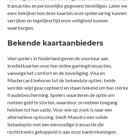
transacties en persoonlijke gegevens beveiligen. Laten we
eens bekijken hoe deze kaarten onze spelervaring kunnen
verrijken en tegelijkertijd onze veiligheid kunnen
waarborgen.
Bekende kaartaanbieders
Veel spelers in Nederland geven de voorkeur aan
kredietkaarten voor hun online gamingtransacties,
vanwege het comfort en de beveiliging. Visa en
Mastercard behoren tot de bekendste opties; beide
worden wijd geaccepteerd en staan bekend om hun sterke
fraudebescherming. Spelers waarderen de optie om
meteen geld te storten, waardoor ze meteen toegang
hebben tot hun saldo. Voor wie op zoek is naar een
alternatieve oplossing, biedt Maestro een solide
betaaloptie met een eenvoudige transactie die
rechtstreeks gekoppeld is aan onze bankrekeningen.