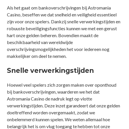
Als het gaat om bankoverschrijvingen bij Astromania
Casino, beseffen we dat snelheid en veiligheid essentieel
zijn voor onze spelers. Dankzij snelle verwerkingstijden en
robuuste beveiligingsfuncties kunnen we met een gerust
hart onze gelden beheren. Bovendien maakt de
beschikbaarheid van wereldwijde
overschrijvingsmogelijkheden het voor iedereen nog
makkelijker om deel te nemen.
Snelle verwerkingstijden
Hoewel veel spelers zich zorgen maken over oponthoud
bij bankoverschrijvingen, waarderen we het dat
Astromania Casino de nadruk legt op vlotte
verwerkingstijden. Deze inzet garandeert dat onze gelden
doeltreffend worden overgemaakt, zodat we
onbelemmerd kunnen spelen. We weten allemaal hoe
belangrijk het is om vlug toegang te hebben tot onze